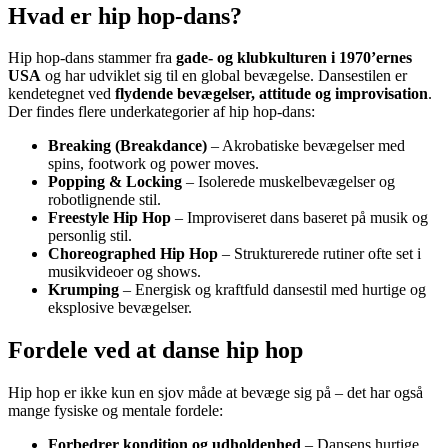
Hvad er hip hop-dans?
Hip hop-dans stammer fra
gade- og klubkulturen i 1970’ernes
USA
og har udviklet sig til en global bevægelse. Dansestilen er
kendetegnet ved
flydende bevægelser, attitude og improvisation
.
Der findes flere underkategorier af hip hop-dans:
Breaking (Breakdance)
– Akrobatiske bevægelser med
spins, footwork og power moves.
Popping & Locking
– Isolerede muskelbevægelser og
robotlignende stil.
Freestyle Hip Hop
– Improviseret dans baseret på musik og
personlig stil.
Choreographed Hip Hop
– Strukturerede rutiner ofte set i
musikvideoer og shows.
Krumping
– Energisk og kraftfuld dansestil med hurtige og
eksplosive bevægelser.
Fordele ved at danse hip hop
Hip hop er ikke kun en sjov måde at bevæge sig på – det har også
mange fysiske og mentale fordele:
Forbedrer kondition og udholdenhed
– Dansens hurtige