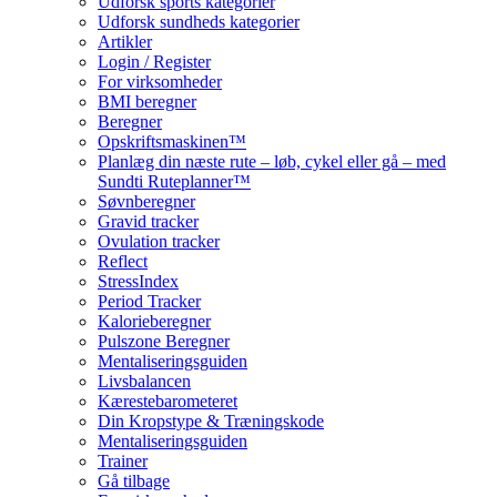
Udforsk sports kategorier
Udforsk sundheds kategorier
Artikler
Login / Register
For virksomheder
BMI beregner
Beregner
Opskriftsmaskinen™
Planlæg din næste rute – løb, cykel eller gå – med
Sundti Ruteplanner™
Søvnberegner
Gravid tracker
Ovulation tracker
Reflect
StressIndex
Period Tracker
Kalorieberegner
Pulszone Beregner
Mentaliseringsguiden
Livsbalancen
Kærestebarometeret
Din Kropstype & Træningskode
Mentaliseringsguiden
Trainer
Gå tilbage