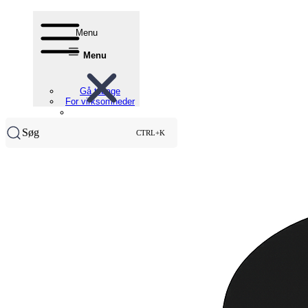
Menu
Menu
Gå tilbage
For virksomheder
Søg
CTRL+K