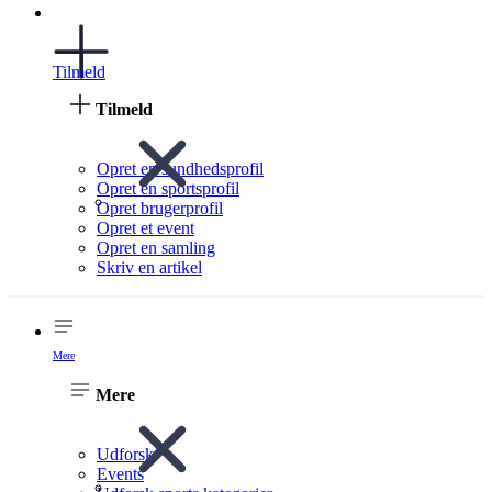
Tilmeld
Tilmeld
Opret en sundhedsprofil
Opret en sportsprofil
Opret brugerprofil
Opret et event
Opret en samling
Skriv en artikel
Mere
Mere
Udforsk
Events