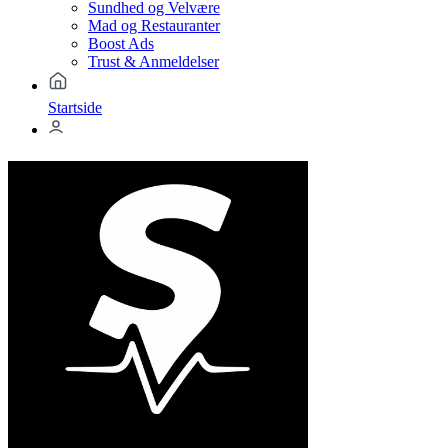
Sundhed og Velvære
Mad og Restauranter
Boost Ads
Trust & Anmeldelser
Startside