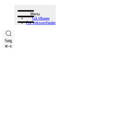
Menu
Gå tilbage
For virksomheder
Søg
⌘+K