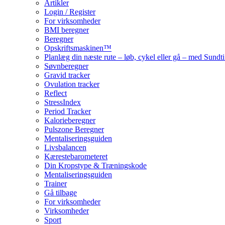
Artikler
Login / Register
For virksomheder
BMI beregner
Beregner
Opskriftsmaskinen™
Planlæg din næste rute – løb, cykel eller gå – med Sund
Søvnberegner
Gravid tracker
Ovulation tracker
Reflect
StressIndex
Period Tracker
Kalorieberegner
Pulszone Beregner
Mentaliseringsguiden
Livsbalancen
Kærestebarometeret
Din Kropstype & Træningskode
Mentaliseringsguiden
Trainer
Gå tilbage
For virksomheder
Virksomheder
Sport