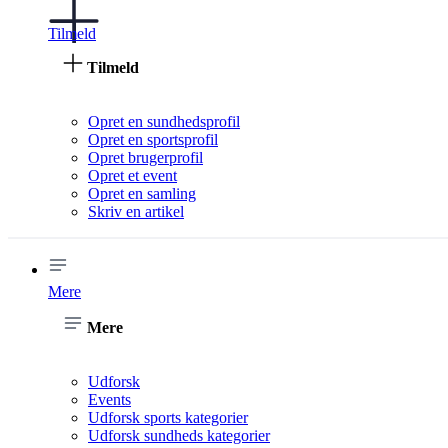
Tilmeld
Tilmeld
Opret en sundhedsprofil
Opret en sportsprofil
Opret brugerprofil
Opret et event
Opret en samling
Skriv en artikel
Mere
Mere
Udforsk
Events
Udforsk sports kategorier
Udforsk sundheds kategorier