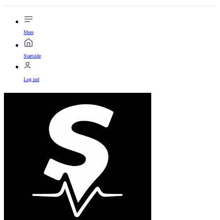
Mere
Startside
Log ind