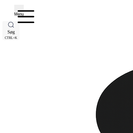
Menu
Søg
CTRL+K