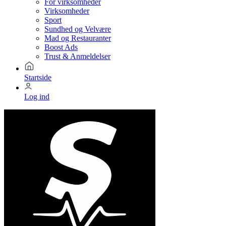
For virksomheder
Virksomheder
Sport
Sundhed og Velvære
Mad og Restauranter
Boost Ads
Trust & Anmeldelser
Startside
Log ind