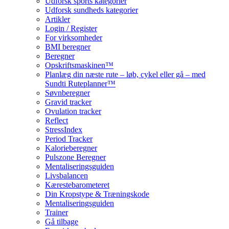
Udforsk sports kategorier
Udforsk sundheds kategorier
Artikler
Login / Register
For virksomheder
BMI beregner
Beregner
Opskriftsmaskinen™
Planlæg din næste rute – løb, cykel eller gå – med
Sundti Ruteplanner™
Søvnberegner
Gravid tracker
Ovulation tracker
Reflect
StressIndex
Period Tracker
Kalorieberegner
Pulszone Beregner
Mentaliseringsguiden
Livsbalancen
Kærestebarometeret
Din Kropstype & Træningskode
Mentaliseringsguiden
Trainer
Gå tilbage