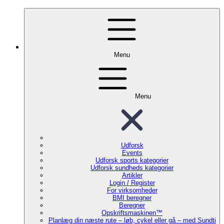
Menu
Menu
Udforsk
Events
Udforsk sports kategorier
Udforsk sundheds kategorier
Artikler
Login / Register
For virksomheder
BMI beregner
Beregner
Opskriftsmaskinen™
Planlæg din næste rute – løb, cykel eller gå – med Sundti