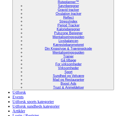
Ruteplanner™
Søvnberegner
Gravid tracker
Ovulation tracker
Reflect
StressIndex
Period Tracker
Kalorieberegner
Pulszone Beregner
Mentaliseringsguiden
Livsbalancen
Kærestebarometeret
Din Kropstype & Træningskode
Mentaliseringsguiden
Trainer
Gå tilbage
For virksomheder
Virksomheder
Sport
Sundhed og Velvære
Mad og Restauranter
Boost Ads
Trust & Anmeldelser
Udforsk
Events
Udforsk sports kategorier
Udforsk sundheds kategorier
Artikler
Login / Register