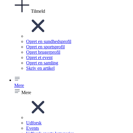
Tilmeld
Opret en sundhedsprofil
Opret en sportsprofil
Opret brugerprofil
Opret et event
Opret en samling
Skriv en artikel
Mere
Mere
Udforsk
Events