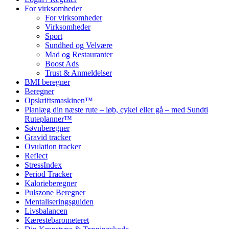
For virksomheder
For virksomheder
Virksomheder
Sport
Sundhed og Velvære
Mad og Restauranter
Boost Ads
Trust & Anmeldelser
BMI beregner
Beregner
Opskriftsmaskinen™
Planlæg din næste rute – løb, cykel eller gå – med Sundti
Ruteplanner™
Søvnberegner
Gravid tracker
Ovulation tracker
Reflect
StressIndex
Period Tracker
Kalorieberegner
Pulszone Beregner
Mentaliseringsguiden
Livsbalancen
Kærestebarometeret