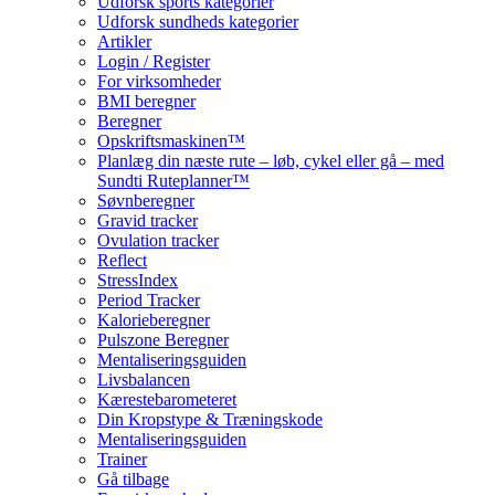
Udforsk sports kategorier
Udforsk sundheds kategorier
Artikler
Login / Register
For virksomheder
BMI beregner
Beregner
Opskriftsmaskinen™
Planlæg din næste rute – løb, cykel eller gå – med
Sundti Ruteplanner™
Søvnberegner
Gravid tracker
Ovulation tracker
Reflect
StressIndex
Period Tracker
Kalorieberegner
Pulszone Beregner
Mentaliseringsguiden
Livsbalancen
Kærestebarometeret
Din Kropstype & Træningskode
Mentaliseringsguiden
Trainer
Gå tilbage