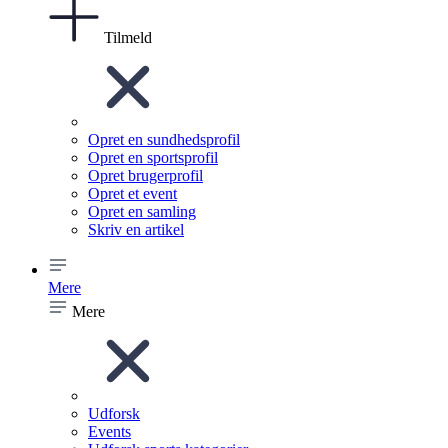
Tilmeld
Opret en sundhedsprofil
Opret en sportsprofil
Opret brugerprofil
Opret et event
Opret en samling
Skriv en artikel
Mere
Mere
Udforsk
Events