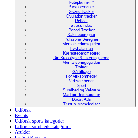
Ruteplanner™
Søvnberegner
Gravid tracker
Ovulation tracker
Reflect
StressIndex
Period Tracker
Kalorieberegner
Pulszone Beregner
Mentaliseringsguiden
Livsbalancen
Kærestebarometeret
Din Kropstype & Træningskode
Mentaliseringsguiden
Trainer
Gå tilbage
For virksomheder
Virksomheder
Sport
Sundhed og Velvære
Mad og Restauranter
Boost Ads
Trust & Anmeldelser
Udforsk
Events
Udforsk sports kategorier
Udforsk sundheds kategorier
Artikler
Login / Register