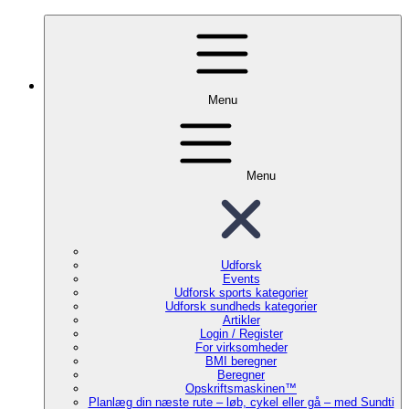
Menu
Menu
Udforsk
Events
Udforsk sports kategorier
Udforsk sundheds kategorier
Artikler
Login / Register
For virksomheder
BMI beregner
Beregner
Opskriftsmaskinen™
Planlæg din næste rute – løb, cykel eller gå – med Sundti