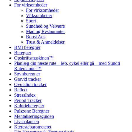
For virksomheder
For virksomheder
Virksomheder
Sport
Sundhed og Velvære
Mad og Restauranter
Boost Ads
Trust & Anmeldelser
BMI beregner
Beregner
Opskriftsmaskinen™
Planlæg din næste rute – løb, cykel eller gå – med Sundti
Ruteplanner™
Søvnberegner
Gravid tracker
Ovulation tracker
Reflect
StressIndex
Period Tracker
Kalorieberegner
Pulszone Beregner
Mentaliseringsguiden
Livsbalancen
Kærestebarometeret