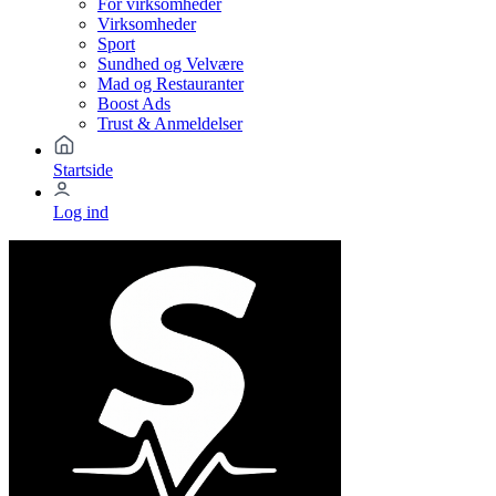
For virksomheder
Virksomheder
Sport
Sundhed og Velvære
Mad og Restauranter
Boost Ads
Trust & Anmeldelser
Startside
Log ind