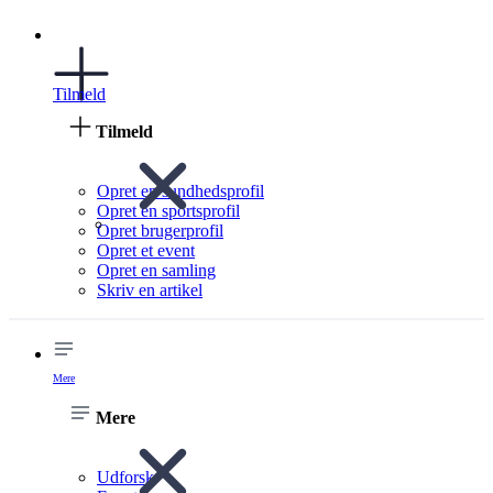
Tilmeld
Tilmeld
Opret en sundhedsprofil
Opret en sportsprofil
Opret brugerprofil
Opret et event
Opret en samling
Skriv en artikel
Mere
Mere
Udforsk