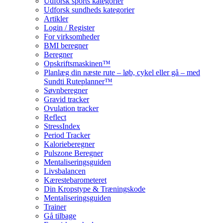
Udforsk sports kategorier
Udforsk sundheds kategorier
Artikler
Login / Register
For virksomheder
BMI beregner
Beregner
Opskriftsmaskinen™
Planlæg din næste rute – løb, cykel eller gå – med
Sundti Ruteplanner™
Søvnberegner
Gravid tracker
Ovulation tracker
Reflect
StressIndex
Period Tracker
Kalorieberegner
Pulszone Beregner
Mentaliseringsguiden
Livsbalancen
Kærestebarometeret
Din Kropstype & Træningskode
Mentaliseringsguiden
Trainer
Gå tilbage