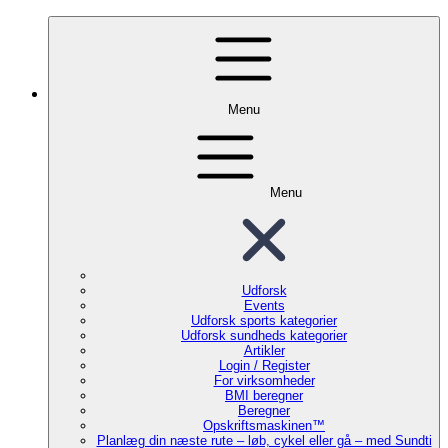
Menu
Menu
Udforsk
Events
Udforsk sports kategorier
Udforsk sundheds kategorier
Artikler
Login / Register
For virksomheder
BMI beregner
Beregner
Opskriftsmaskinen™
Planlæg din næste rute – løb, cykel eller gå – med Sundti