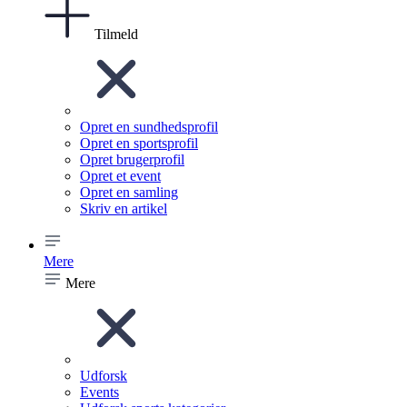
Tilmeld
Opret en sundhedsprofil
Opret en sportsprofil
Opret brugerprofil
Opret et event
Opret en samling
Skriv en artikel
Mere
Mere
Udforsk
Events