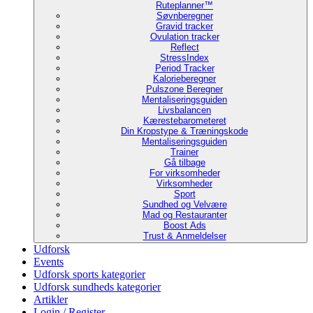
Ruteplanner™
Søvnberegner
Gravid tracker
Ovulation tracker
Reflect
StressIndex
Period Tracker
Kalorieberegner
Pulszone Beregner
Mentaliseringsguiden
Livsbalancen
Kærestebarometeret
Din Kropstype & Træningskode
Mentaliseringsguiden
Trainer
Gå tilbage
For virksomheder
Virksomheder
Sport
Sundhed og Velvære
Mad og Restauranter
Boost Ads
Trust & Anmeldelser
Udforsk
Events
Udforsk sports kategorier
Udforsk sundheds kategorier
Artikler
Login / Register