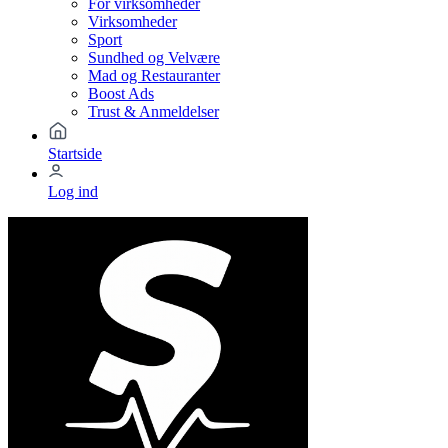
For virksomheder
Virksomheder
Sport
Sundhed og Velvære
Mad og Restauranter
Boost Ads
Trust & Anmeldelser
Startside
Log ind