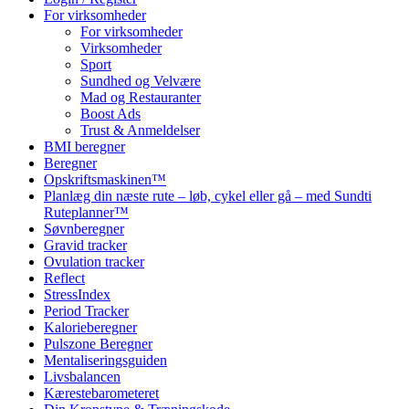
For virksomheder
For virksomheder
Virksomheder
Sport
Sundhed og Velvære
Mad og Restauranter
Boost Ads
Trust & Anmeldelser
BMI beregner
Beregner
Opskriftsmaskinen™
Planlæg din næste rute – løb, cykel eller gå – med Sundti
Ruteplanner™
Søvnberegner
Gravid tracker
Ovulation tracker
Reflect
StressIndex
Period Tracker
Kalorieberegner
Pulszone Beregner
Mentaliseringsguiden
Livsbalancen
Kærestebarometeret