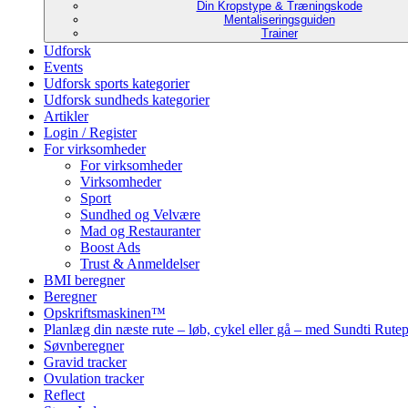
Din Kropstype & Træningskode
Mentaliseringsguiden
Trainer
Udforsk
Events
Udforsk sports kategorier
Udforsk sundheds kategorier
Artikler
Login / Register
For virksomheder
For virksomheder
Virksomheder
Sport
Sundhed og Velvære
Mad og Restauranter
Boost Ads
Trust & Anmeldelser
BMI beregner
Beregner
Opskriftsmaskinen™
Planlæg din næste rute – løb, cykel eller gå – med Sundti Rut
Søvnberegner
Gravid tracker
Ovulation tracker
Reflect