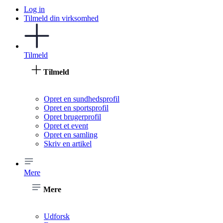
Log in
Tilmeld din virksomhed
Tilmeld
Tilmeld
Opret en sundhedsprofil
Opret en sportsprofil
Opret brugerprofil
Opret et event
Opret en samling
Skriv en artikel
Mere
Mere
Udforsk