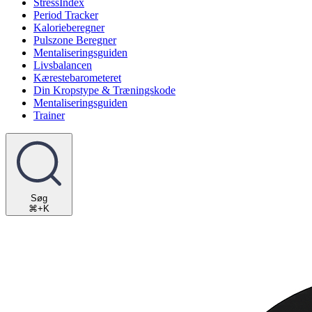
StressIndex
Period Tracker
Kalorieberegner
Pulszone Beregner
Mentaliseringsguiden
Livsbalancen
Kærestebarometeret
Din Kropstype & Træningskode
Mentaliseringsguiden
Trainer
Søg
⌘+K