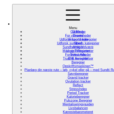
Menu
Gå tilbage
Udforsk
For virksomheder
Events
Udforsk sports kategorier
Virksomheder
Udforsk sundheds kategorier
Sport
Sundhed og Velvære
Artikler
Mad og Restauranter
Login / Register
For virksomheder
Boost Ads
Trust & Anmeldelser
BMI beregner
Beregner
Opskriftsmaskinen™
Planlæg din næste rute – løb, cykel eller gå – med Sundti 
Søvnberegner
Gravid tracker
Ovulation tracker
Reflect
StressIndex
Period Tracker
Kalorieberegner
Pulszone Beregner
Mentaliseringsguiden
Livsbalancen
Kærestebarometeret