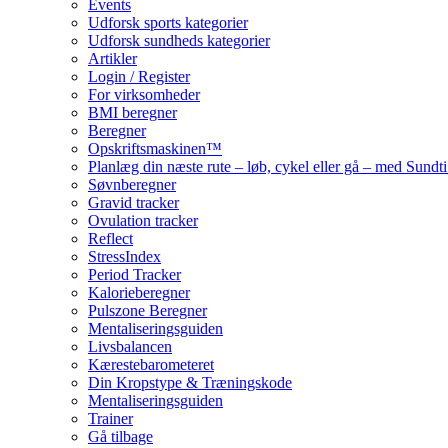
Events
Udforsk sports kategorier
Udforsk sundheds kategorier
Artikler
Login / Register
For virksomheder
BMI beregner
Beregner
Opskriftsmaskinen™
Planlæg din næste rute – løb, cykel eller gå – med Sund
Søvnberegner
Gravid tracker
Ovulation tracker
Reflect
StressIndex
Period Tracker
Kalorieberegner
Pulszone Beregner
Mentaliseringsguiden
Livsbalancen
Kærestebarometeret
Din Kropstype & Træningskode
Mentaliseringsguiden
Trainer
Gå tilbage