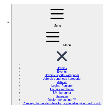
Menu
Menu
Udforsk
Events
Udforsk sports kategorier
Udforsk sundheds kategorier
Artikler
Login / Register
For virksomheder
BMI beregner
Beregner
Opskriftsmaskinen™
Planlæg din næste rute – løb, cykel eller gå – med Sundti