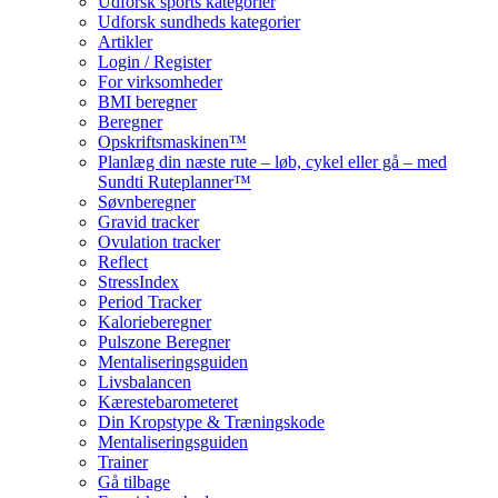
Udforsk sports kategorier
Udforsk sundheds kategorier
Artikler
Login / Register
For virksomheder
BMI beregner
Beregner
Opskriftsmaskinen™
Planlæg din næste rute – løb, cykel eller gå – med
Sundti Ruteplanner™
Søvnberegner
Gravid tracker
Ovulation tracker
Reflect
StressIndex
Period Tracker
Kalorieberegner
Pulszone Beregner
Mentaliseringsguiden
Livsbalancen
Kærestebarometeret
Din Kropstype & Træningskode
Mentaliseringsguiden
Trainer
Gå tilbage