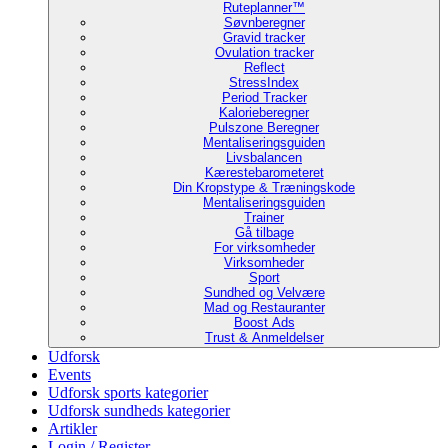
Ruteplanner™
Søvnberegner
Gravid tracker
Ovulation tracker
Reflect
StressIndex
Period Tracker
Kalorieberegner
Pulszone Beregner
Mentaliseringsguiden
Livsbalancen
Kærestebarometeret
Din Kropstype & Træningskode
Mentaliseringsguiden
Trainer
Gå tilbage
For virksomheder
Virksomheder
Sport
Sundhed og Velvære
Mad og Restauranter
Boost Ads
Trust & Anmeldelser
Udforsk
Events
Udforsk sports kategorier
Udforsk sundheds kategorier
Artikler
Login / Register