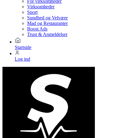
For virksomheder
Virksomheder
Sport
Sundhed og Velvære
Mad og Restauranter
Boost Ads
Trust & Anmeldelser
Startside
Log ind