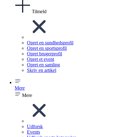
Tilmeld
Opret en sundhedsprofil
Opret en sportsprofil
Opret brugerprofil
Opret et event
Opret en samling
Skriv en artikel
Mere
Mere
Udforsk
Events