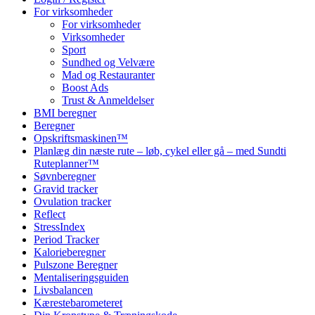
For virksomheder
For virksomheder
Virksomheder
Sport
Sundhed og Velvære
Mad og Restauranter
Boost Ads
Trust & Anmeldelser
BMI beregner
Beregner
Opskriftsmaskinen™
Planlæg din næste rute – løb, cykel eller gå – med Sundti
Ruteplanner™
Søvnberegner
Gravid tracker
Ovulation tracker
Reflect
StressIndex
Period Tracker
Kalorieberegner
Pulszone Beregner
Mentaliseringsguiden
Livsbalancen
Kærestebarometeret