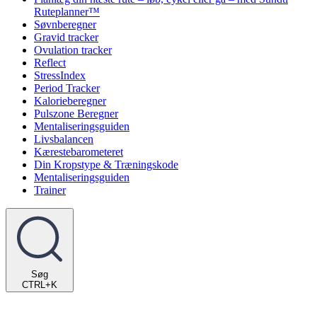
Ruteplanner™
Søvnberegner
Gravid tracker
Ovulation tracker
Reflect
StressIndex
Period Tracker
Kalorieberegner
Pulszone Beregner
Mentaliseringsguiden
Livsbalancen
Kærestebarometeret
Din Kropstype & Træningskode
Mentaliseringsguiden
Trainer
Søg
CTRL+K