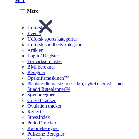
Mere
Mere
Udforsk
Events
Udforsk sports kategorier
Udforsk sundheds kategorier
Artikler
Login / Register
For virksomheder
BMI beregner
Beregner
Opskriftsmaskinen™
Planlæg din næste rute – løb, cykel eller gå – med
Sundti Ruteplanner™
Søvnberegner
Gravid tracker
Ovulation tracker
Reflect
StressIndex
Period Tracker
Kalorieberegner
Pulszone Beregner