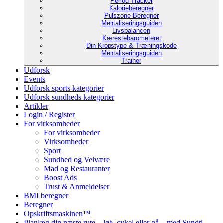
Period Tracker
Kalorieberegner
Pulszone Beregner
Mentaliseringsguiden
Livsbalancen
Kærestebarometeret
Din Kropstype & Træningskode
Mentaliseringsguiden
Trainer
Udforsk
Events
Udforsk sports kategorier
Udforsk sundheds kategorier
Artikler
Login / Register
For virksomheder
For virksomheder
Virksomheder
Sport
Sundhed og Velvære
Mad og Restauranter
Boost Ads
Trust & Anmeldelser
BMI beregner
Beregner
Opskriftsmaskinen™
Planlæg din næste rute – løb, cykel eller gå – med Sundti