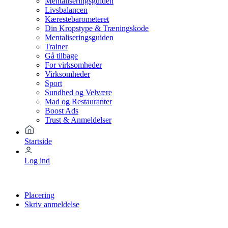
Mentaliseringsguiden
Livsbalancen
Kærestebarometeret
Din Kropstype & Træningskode
Mentaliseringsguiden
Trainer
Gå tilbage
For virksomheder
Virksomheder
Sport
Sundhed og Velvære
Mad og Restauranter
Boost Ads
Trust & Anmeldelser
Startside
Log ind
Placering
Skriv anmeldelse