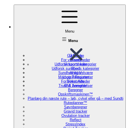
Menu
Menu
Gå tilbage
Udforsk
For virksomheder
Events
Udforsk sports kategorier
Virksomheder
Udforsk sundheds kategorier
Sport
Sundhed og Velvære
Artikler
Mad og Restauranter
Login / Register
For virksomheder
Boost Ads
Trust & Anmeldelser
BMI beregner
Beregner
Opskriftsmaskinen™
Planlæg din næste rute – løb, cykel eller gå – med Sundti
Ruteplanner™
Søvnberegner
Gravid tracker
Ovulation tracker
Reflect
StressIndex