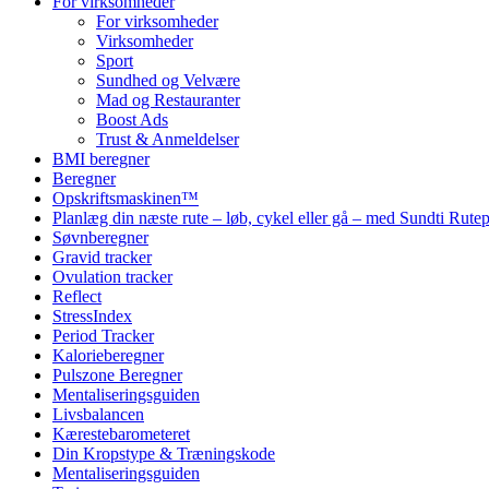
For virksomheder
For virksomheder
Virksomheder
Sport
Sundhed og Velvære
Mad og Restauranter
Boost Ads
Trust & Anmeldelser
BMI beregner
Beregner
Opskriftsmaskinen™
Planlæg din næste rute – løb, cykel eller gå – med Sundti Rut
Søvnberegner
Gravid tracker
Ovulation tracker
Reflect
StressIndex
Period Tracker
Kalorieberegner
Pulszone Beregner
Mentaliseringsguiden
Livsbalancen
Kærestebarometeret
Din Kropstype & Træningskode
Mentaliseringsguiden