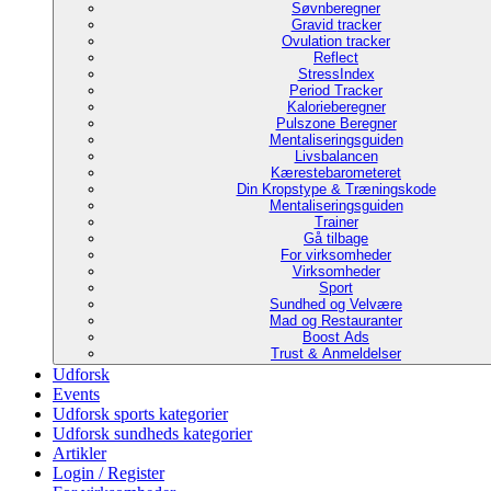
Søvnberegner
Gravid tracker
Ovulation tracker
Reflect
StressIndex
Period Tracker
Kalorieberegner
Pulszone Beregner
Mentaliseringsguiden
Livsbalancen
Kærestebarometeret
Din Kropstype & Træningskode
Mentaliseringsguiden
Trainer
Gå tilbage
For virksomheder
Virksomheder
Sport
Sundhed og Velvære
Mad og Restauranter
Boost Ads
Trust & Anmeldelser
Udforsk
Events
Udforsk sports kategorier
Udforsk sundheds kategorier
Artikler
Login / Register