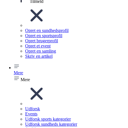
Tilmeld
Opret en sundhedsprofil
Opret en sportsprofil
Opret brugerprofil
Opret et event
Opret en samling
Skriv en artikel
Mere
Mere
Udforsk
Events
Udforsk sports kategorier
Udforsk sundheds kategorier