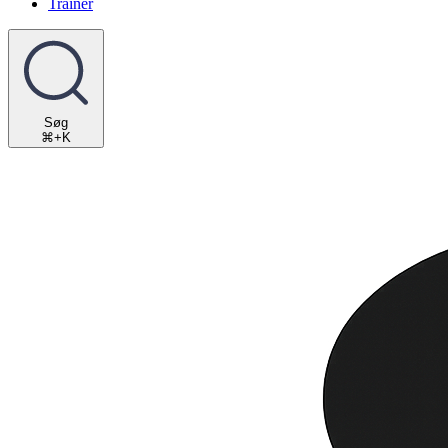
Trainer
Søg
⌘+K