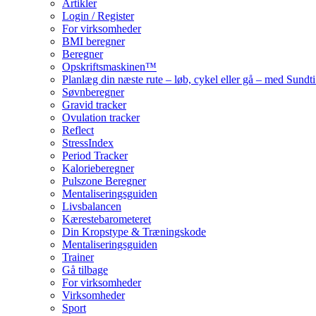
Artikler
Login / Register
For virksomheder
BMI beregner
Beregner
Opskriftsmaskinen™
Planlæg din næste rute – løb, cykel eller gå – med Sund
Søvnberegner
Gravid tracker
Ovulation tracker
Reflect
StressIndex
Period Tracker
Kalorieberegner
Pulszone Beregner
Mentaliseringsguiden
Livsbalancen
Kærestebarometeret
Din Kropstype & Træningskode
Mentaliseringsguiden
Trainer
Gå tilbage
For virksomheder
Virksomheder
Sport