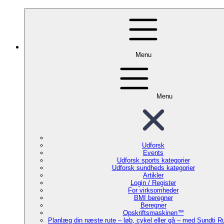
Menu
Menu
Udforsk
Events
Udforsk sports kategorier
Udforsk sundheds kategorier
Artikler
Login / Register
For virksomheder
BMI beregner
Beregner
Opskriftsmaskinen™
Planlæg din næste rute – løb, cykel eller gå – med Sundti 