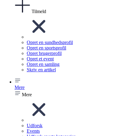
Tilmeld
Opret en sundhedsprofil
Opret en sportsprofil
Opret brugerprofil
Opret et event
Opret en samling
Skriv en artikel
Mere
Mere
Udforsk
Events