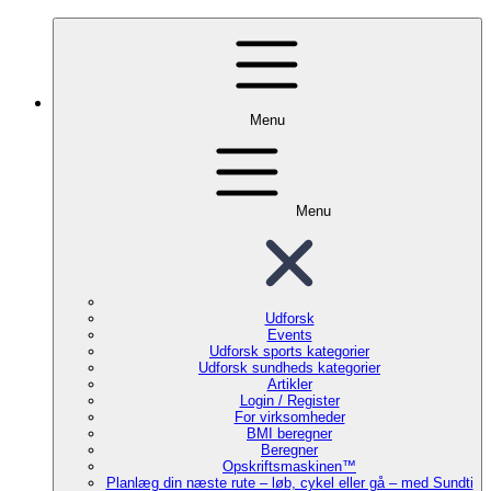
Menu
Menu
Udforsk
Events
Udforsk sports kategorier
Udforsk sundheds kategorier
Artikler
Login / Register
For virksomheder
BMI beregner
Beregner
Opskriftsmaskinen™
Planlæg din næste rute – løb, cykel eller gå – med Sundti