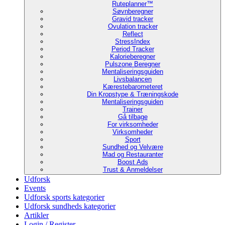
Ruteplanner™
Søvnberegner
Gravid tracker
Ovulation tracker
Reflect
StressIndex
Period Tracker
Kalorieberegner
Pulszone Beregner
Mentaliseringsguiden
Livsbalancen
Kærestebarometeret
Din Kropstype & Træningskode
Mentaliseringsguiden
Trainer
Gå tilbage
For virksomheder
Virksomheder
Sport
Sundhed og Velvære
Mad og Restauranter
Boost Ads
Trust & Anmeldelser
Udforsk
Events
Udforsk sports kategorier
Udforsk sundheds kategorier
Artikler
Login / Register