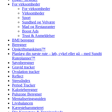
For virksomheder
For virksomheder
Virksomheder
Sport
Sundhed og Velvære
Mad og Restauranter
Boost Ads
Trust & Anmeldelser
BMI beregner
Beregner
Opskriftsmaskinen™
Planlæg din næste rute – løb, cykel eller gå – med Sundti
Ruteplanner™
Søvnberegner
Gravid tracker
Ovulation tracker
Reflect
StressIndex
Period Tracker
Kalorieberegner
Pulszone Beregner
Mentaliseringsguiden
Livsbalancen
Kærestebarometeret