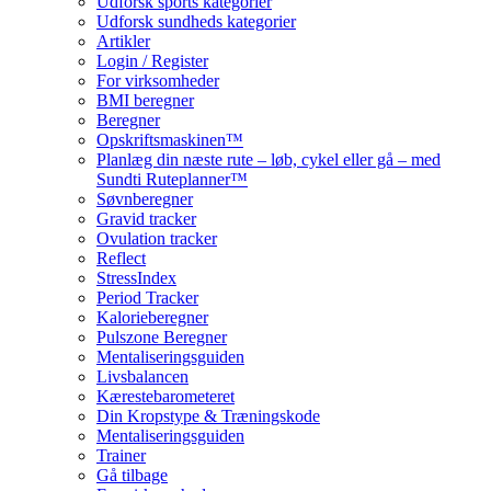
Udforsk sports kategorier
Udforsk sundheds kategorier
Artikler
Login / Register
For virksomheder
BMI beregner
Beregner
Opskriftsmaskinen™
Planlæg din næste rute – løb, cykel eller gå – med
Sundti Ruteplanner™
Søvnberegner
Gravid tracker
Ovulation tracker
Reflect
StressIndex
Period Tracker
Kalorieberegner
Pulszone Beregner
Mentaliseringsguiden
Livsbalancen
Kærestebarometeret
Din Kropstype & Træningskode
Mentaliseringsguiden
Trainer
Gå tilbage