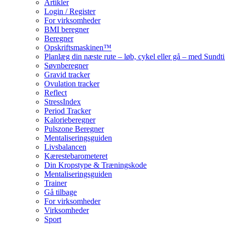
Artikler
Login / Register
For virksomheder
BMI beregner
Beregner
Opskriftsmaskinen™
Planlæg din næste rute – løb, cykel eller gå – med Sund
Søvnberegner
Gravid tracker
Ovulation tracker
Reflect
StressIndex
Period Tracker
Kalorieberegner
Pulszone Beregner
Mentaliseringsguiden
Livsbalancen
Kærestebarometeret
Din Kropstype & Træningskode
Mentaliseringsguiden
Trainer
Gå tilbage
For virksomheder
Virksomheder
Sport