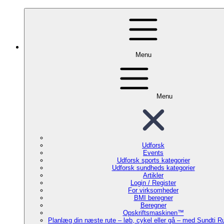
Menu
Menu
Udforsk
Events
Udforsk sports kategorier
Udforsk sundheds kategorier
Artikler
Login / Register
For virksomheder
BMI beregner
Beregner
Opskriftsmaskinen™
Planlæg din næste rute – løb, cykel eller gå – med Sundti 