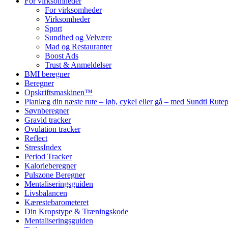
For virksomheder
For virksomheder
Virksomheder
Sport
Sundhed og Velvære
Mad og Restauranter
Boost Ads
Trust & Anmeldelser
BMI beregner
Beregner
Opskriftsmaskinen™
Planlæg din næste rute – løb, cykel eller gå – med Sundti Rut
Søvnberegner
Gravid tracker
Ovulation tracker
Reflect
StressIndex
Period Tracker
Kalorieberegner
Pulszone Beregner
Mentaliseringsguiden
Livsbalancen
Kærestebarometeret
Din Kropstype & Træningskode
Mentaliseringsguiden