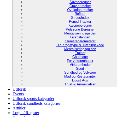
Søvnberegner
Gravid tracker
Ovulation tracker
Reflect
StressIndex
Period Tracker
Kalorieberegner
Pulszone Beregner
Mentaliseringsguiden
Livsbalancen
Kærestebarometeret
Din Kropstype & Træningskode
Mentaliseringsguiden
Trainer
Gå tilbage
For virksomheder
Virksomheder
Sport
Sundhed og Velvære
Mad og Restauranter
Boost Ads
Trust & Anmeldelser
Udforsk
Events
Udforsk sports kategorier
Udforsk sundheds kategorier
Artikler
Login / Register