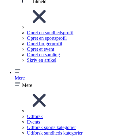
Tilmeld
Opret en sundhedsprofil
Opret en sportsprofil
Opret brugerprofil
Opret et event
Opret en samling
Skriv en artikel
Mere
Mere
Udforsk
Events
Udforsk sports kategorier
Udforsk sundheds kategorier