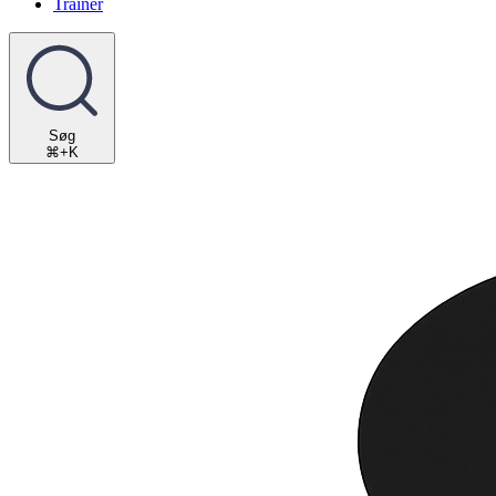
Trainer
Søg
⌘+K