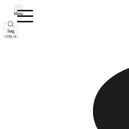
Menu
Søg
CTRL+K