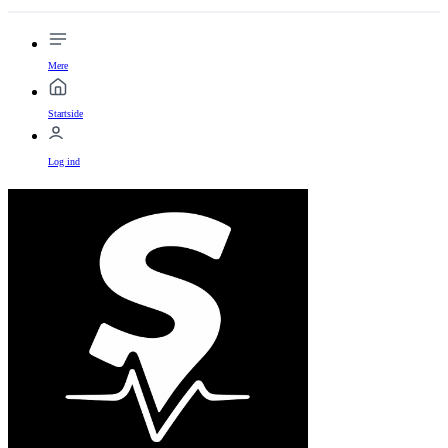
Mere
Startside
Log ind