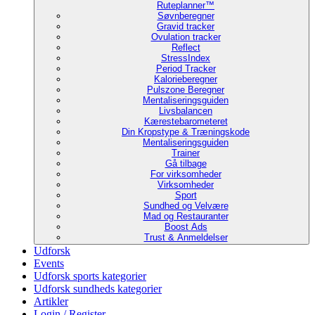
Ruteplanner™
Søvnberegner
Gravid tracker
Ovulation tracker
Reflect
StressIndex
Period Tracker
Kalorieberegner
Pulszone Beregner
Mentaliseringsguiden
Livsbalancen
Kærestebarometeret
Din Kropstype & Træningskode
Mentaliseringsguiden
Trainer
Gå tilbage
For virksomheder
Virksomheder
Sport
Sundhed og Velvære
Mad og Restauranter
Boost Ads
Trust & Anmeldelser
Udforsk
Events
Udforsk sports kategorier
Udforsk sundheds kategorier
Artikler
Login / Register