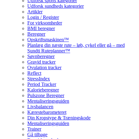
Udforsk sports kategorier
Udforsk sundheds kategorier
Artikler
Login / Register
For virksomheder
BMI beregner
Beregner
Opskriftsmaskinen™
Planlæg din næste rute – løb, cykel eller gå – med
Sundti Ruteplanner™
Søvnberegner
Gravid tracker
Ovulation tracker
Reflect
StressIndex
Period Tracker
Kalorieberegner
Pulszone Beregner
Mentaliseringsguiden
Livsbalancen
Kærestebarometeret
Din Kropstype & Træningskode
Mentaliseringsguiden
Trainer
Gå tilbage