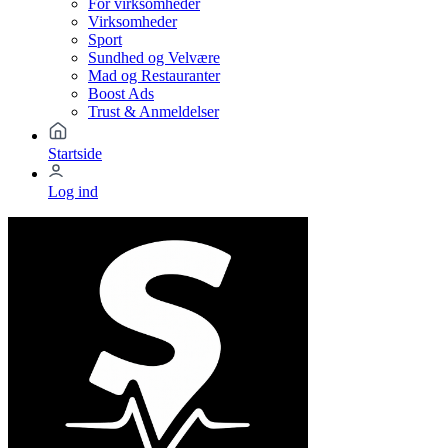
For virksomheder
Virksomheder
Sport
Sundhed og Velvære
Mad og Restauranter
Boost Ads
Trust & Anmeldelser
Startside
Log ind