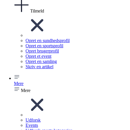
Tilmeld
Opret en sundhedsprofil
Opret en sportsprofil
Opret brugerprofil
Opret et event
Opret en samling
Skriv en artikel
Mere
Mere
Udforsk
Events