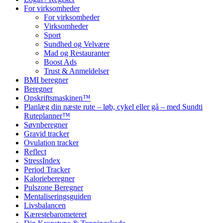
For virksomheder
For virksomheder
Virksomheder
Sport
Sundhed og Velvære
Mad og Restauranter
Boost Ads
Trust & Anmeldelser
BMI beregner
Beregner
Opskriftsmaskinen™
Planlæg din næste rute – løb, cykel eller gå – med Sundti
Ruteplanner™
Søvnberegner
Gravid tracker
Ovulation tracker
Reflect
StressIndex
Period Tracker
Kalorieberegner
Pulszone Beregner
Mentaliseringsguiden
Livsbalancen
Kærestebarometeret