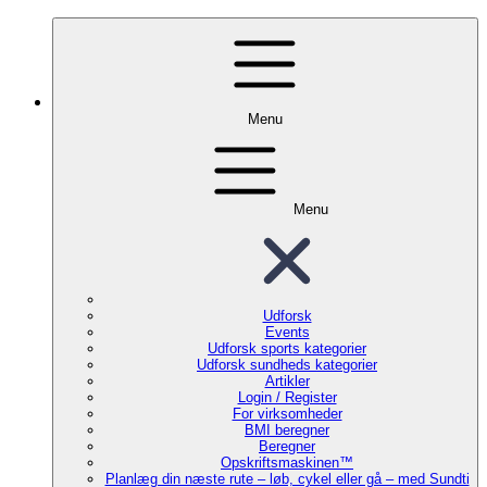
Menu
Menu
Udforsk
Events
Udforsk sports kategorier
Udforsk sundheds kategorier
Artikler
Login / Register
For virksomheder
BMI beregner
Beregner
Opskriftsmaskinen™
Planlæg din næste rute – løb, cykel eller gå – med Sundti