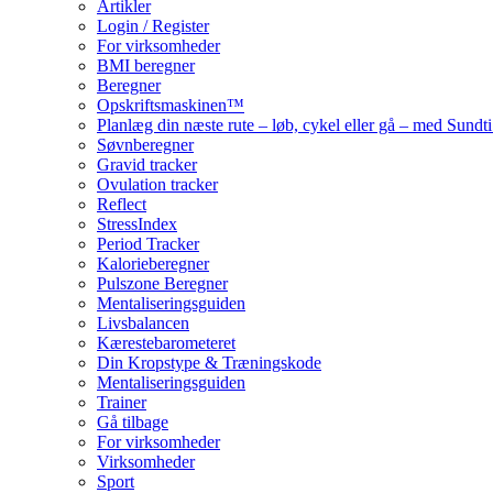
Artikler
Login / Register
For virksomheder
BMI beregner
Beregner
Opskriftsmaskinen™
Planlæg din næste rute – løb, cykel eller gå – med Sund
Søvnberegner
Gravid tracker
Ovulation tracker
Reflect
StressIndex
Period Tracker
Kalorieberegner
Pulszone Beregner
Mentaliseringsguiden
Livsbalancen
Kærestebarometeret
Din Kropstype & Træningskode
Mentaliseringsguiden
Trainer
Gå tilbage
For virksomheder
Virksomheder
Sport