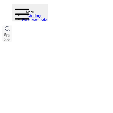
Menu
Gå tilbage
For virksomheder
Søg
⌘+K