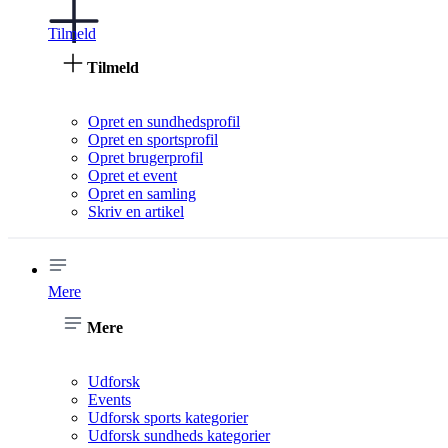
Tilmeld
Tilmeld
Opret en sundhedsprofil
Opret en sportsprofil
Opret brugerprofil
Opret et event
Opret en samling
Skriv en artikel
Mere
Mere
Udforsk
Events
Udforsk sports kategorier
Udforsk sundheds kategorier