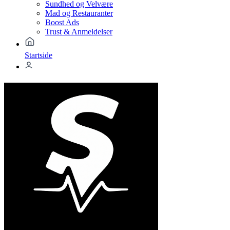
Sundhed og Velvære
Mad og Restauranter
Boost Ads
Trust & Anmeldelser
Startside