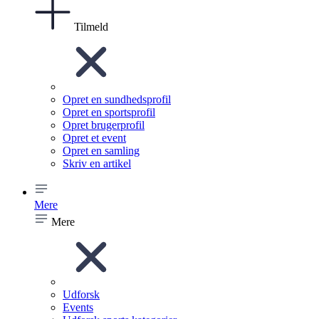
Tilmeld
Opret en sundhedsprofil
Opret en sportsprofil
Opret brugerprofil
Opret et event
Opret en samling
Skriv en artikel
Mere
Mere
Udforsk
Events