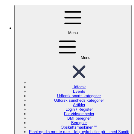
Menu
Menu
Udforsk
Events
Udforsk sports kategorier
Udforsk sundheds kategorier
Artikler
Login / Register
For virksomheder
BMI beregner
Beregner
Opskriftsmaskinen™
Planlæg din næste rute – løb, cykel eller gå – med Sundti