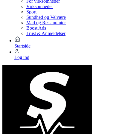
For virksomheder
Virksomheder
Sport
Sundhed og Velvære
Mad og Restauranter
Boost Ads
Trust & Anmeldelser
Startside
Log ind