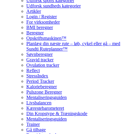
Udforsk sports kategorier
Udforsk sundheds kategorier
Artikler
Login / Register
For virksomheder
BMI beregner
Beregner
Opskriftsmaskinen™
Planlæg din næste rute – løb, cykel eller gå – med
Sundti Ruteplanner™
Søvnberegner
Gravid tracker
Ovulation tracker
Reflect
StressIndex
Period Tracker
Kalorieberegner
Pulszone Beregner
Mentaliseringsguiden
Livsbalancen
Kærestebarometeret
Din Kropstype & Træningskode
Mentaliseringsguiden
Trainer
Gå tilbage