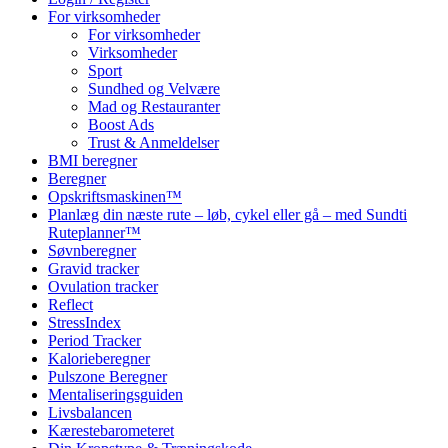
For virksomheder
For virksomheder
Virksomheder
Sport
Sundhed og Velvære
Mad og Restauranter
Boost Ads
Trust & Anmeldelser
BMI beregner
Beregner
Opskriftsmaskinen™
Planlæg din næste rute – løb, cykel eller gå – med Sundti
Ruteplanner™
Søvnberegner
Gravid tracker
Ovulation tracker
Reflect
StressIndex
Period Tracker
Kalorieberegner
Pulszone Beregner
Mentaliseringsguiden
Livsbalancen
Kærestebarometeret