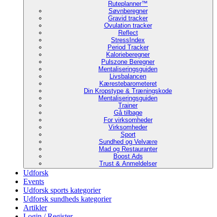
Ruteplanner™
Søvnberegner
Gravid tracker
Ovulation tracker
Reflect
StressIndex
Period Tracker
Kalorieberegner
Pulszone Beregner
Mentaliseringsguiden
Livsbalancen
Kærestebarometeret
Din Kropstype & Træningskode
Mentaliseringsguiden
Trainer
Gå tilbage
For virksomheder
Virksomheder
Sport
Sundhed og Velvære
Mad og Restauranter
Boost Ads
Trust & Anmeldelser
Udforsk
Events
Udforsk sports kategorier
Udforsk sundheds kategorier
Artikler
Login / Register