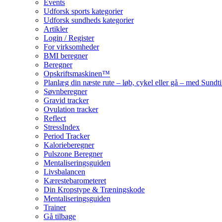
Events
Udforsk sports kategorier
Udforsk sundheds kategorier
Artikler
Login / Register
For virksomheder
BMI beregner
Beregner
Opskriftsmaskinen™
Planlæg din næste rute – løb, cykel eller gå – med Sund
Søvnberegner
Gravid tracker
Ovulation tracker
Reflect
StressIndex
Period Tracker
Kalorieberegner
Pulszone Beregner
Mentaliseringsguiden
Livsbalancen
Kærestebarometeret
Din Kropstype & Træningskode
Mentaliseringsguiden
Trainer
Gå tilbage