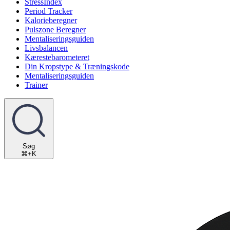
StressIndex
Period Tracker
Kalorieberegner
Pulszone Beregner
Mentaliseringsguiden
Livsbalancen
Kærestebarometeret
Din Kropstype & Træningskode
Mentaliseringsguiden
Trainer
Søg
⌘+K