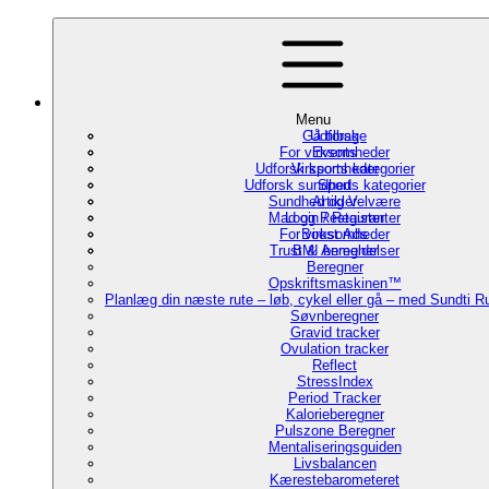
Menu
Gå tilbage
Udforsk
For virksomheder
Events
Udforsk sports kategorier
Virksomheder
Udforsk sundheds kategorier
Sport
Sundhed og Velvære
Artikler
Mad og Restauranter
Login / Register
For virksomheder
Boost Ads
Trust & Anmeldelser
BMI beregner
Beregner
Opskriftsmaskinen™
Planlæg din næste rute – løb, cykel eller gå – med Sundti 
Søvnberegner
Gravid tracker
Ovulation tracker
Reflect
StressIndex
Period Tracker
Kalorieberegner
Pulszone Beregner
Mentaliseringsguiden
Livsbalancen
Kærestebarometeret