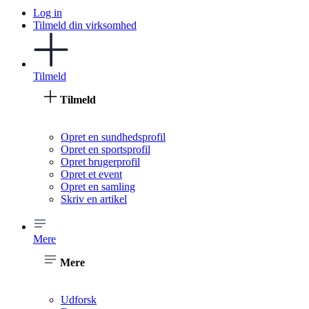
Log in
Tilmeld din virksomhed
Tilmeld
Tilmeld
Opret en sundhedsprofil
Opret en sportsprofil
Opret brugerprofil
Opret et event
Opret en samling
Skriv en artikel
Mere
Mere
Udforsk