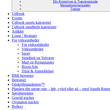
Din Kropstype & Træningskode
Mentaliseringsguiden
Trainer
Udforsk
Events
Udforsk sports kategorier
Udforsk sundheds kategorier
Artikler
Login / Register
For virksomheder
For virksomheder
Virksomheder
Sport
Sundhed og Velvære
Mad og Restauranter
Boost Ads
Trust & Anmeldelser
BMI beregner
Beregner
Opskriftsmaskinen™
Planlæg din næste rute – løb, cykel eller gå – med Sundti Rut
Søvnberegner
Gravid tracker
Ovulation tracker
Reflect