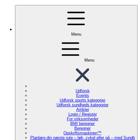
Menu
Menu
Udforsk
Events
Udforsk sports kategorier
Udforsk sundheds kategorier
Artikler
Login / Register
For virksomheder
BMI beregner
Beregner
Opskriftsmaskinen™
Planlæg din næste rute – løb, cykel eller gå – med Sundti