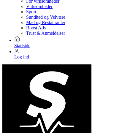
For virksomheder
Virksomheder
Sport
Sundhed og Velvære
Mad og Restauranter
Boost Ads
Trust & Anmeldelser
Startside
Log ind