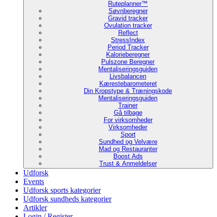
Ruteplanner™
Søvnberegner
Gravid tracker
Ovulation tracker
Reflect
StressIndex
Period Tracker
Kalorieberegner
Pulszone Beregner
Mentaliseringsguiden
Livsbalancen
Kærestebarometeret
Din Kropstype & Træningskode
Mentaliseringsguiden
Trainer
Gå tilbage
For virksomheder
Virksomheder
Sport
Sundhed og Velvære
Mad og Restauranter
Boost Ads
Trust & Anmeldelser
Udforsk
Events
Udforsk sports kategorier
Udforsk sundheds kategorier
Artikler
Login / Register