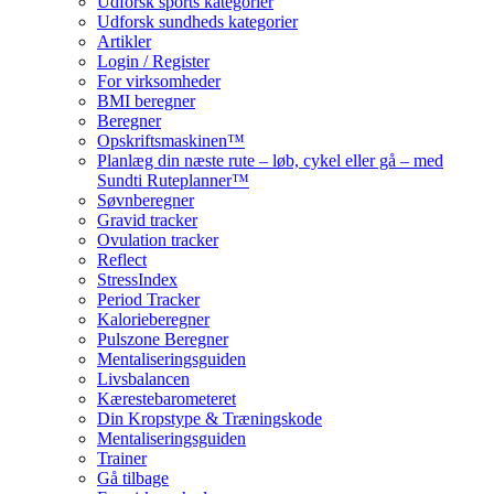
Udforsk sports kategorier
Udforsk sundheds kategorier
Artikler
Login / Register
For virksomheder
BMI beregner
Beregner
Opskriftsmaskinen™
Planlæg din næste rute – løb, cykel eller gå – med
Sundti Ruteplanner™
Søvnberegner
Gravid tracker
Ovulation tracker
Reflect
StressIndex
Period Tracker
Kalorieberegner
Pulszone Beregner
Mentaliseringsguiden
Livsbalancen
Kærestebarometeret
Din Kropstype & Træningskode
Mentaliseringsguiden
Trainer
Gå tilbage