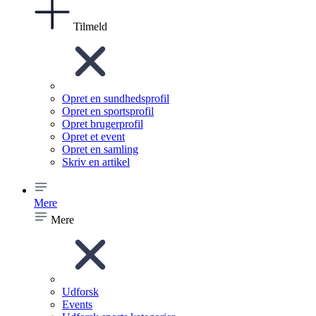
Tilmeld
Opret en sundhedsprofil
Opret en sportsprofil
Opret brugerprofil
Opret et event
Opret en samling
Skriv en artikel
Mere
Mere
Udforsk
Events