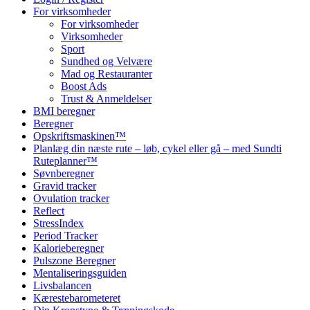
For virksomheder
For virksomheder
Virksomheder
Sport
Sundhed og Velvære
Mad og Restauranter
Boost Ads
Trust & Anmeldelser
BMI beregner
Beregner
Opskriftsmaskinen™
Planlæg din næste rute – løb, cykel eller gå – med Sundti
Ruteplanner™
Søvnberegner
Gravid tracker
Ovulation tracker
Reflect
StressIndex
Period Tracker
Kalorieberegner
Pulszone Beregner
Mentaliseringsguiden
Livsbalancen
Kærestebarometeret