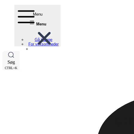
Menu
Menu
Gå tilbage
For virksomheder
Søg
CTRL+K