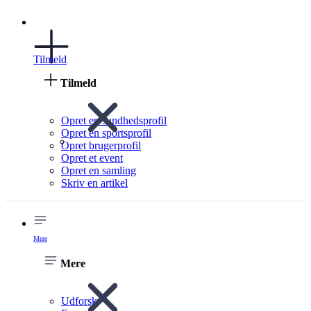
Tilmeld
Tilmeld
Opret en sundhedsprofil
Opret en sportsprofil
Opret brugerprofil
Opret et event
Opret en samling
Skriv en artikel
Mere
Mere
Udforsk