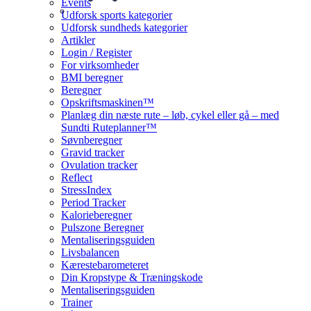
Events
Udforsk sports kategorier
Udforsk sundheds kategorier
Artikler
Login / Register
For virksomheder
BMI beregner
Beregner
Opskriftsmaskinen™
Planlæg din næste rute – løb, cykel eller gå – med
Sundti Ruteplanner™
Søvnberegner
Gravid tracker
Ovulation tracker
Reflect
StressIndex
Period Tracker
Kalorieberegner
Pulszone Beregner
Mentaliseringsguiden
Livsbalancen
Kærestebarometeret
Din Kropstype & Træningskode
Mentaliseringsguiden
Trainer