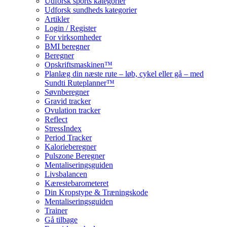
Udforsk sports kategorier
Udforsk sundheds kategorier
Artikler
Login / Register
For virksomheder
BMI beregner
Beregner
Opskriftsmaskinen™
Planlæg din næste rute – løb, cykel eller gå – med
Sundti Ruteplanner™
Søvnberegner
Gravid tracker
Ovulation tracker
Reflect
StressIndex
Period Tracker
Kalorieberegner
Pulszone Beregner
Mentaliseringsguiden
Livsbalancen
Kærestebarometeret
Din Kropstype & Træningskode
Mentaliseringsguiden
Trainer
Gå tilbage