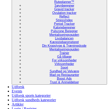
Ruteplanner™
Søvnberegner
Gravid tracker
Ovulation tracker
Reflect
StressIndex
Period Tracker
Kalorieberegner
Pulszone Beregner
Mentaliseringsguiden
Livsbalancen
Kærestebarometeret
Din Kropstype & Træningskode
Mentaliseringsguiden
Trainer
Gå tilbage
For virksomheder
Virksomheder
Sport
Sundhed og Velvære
Mad og Restauranter
Boost Ads
Trust & Anmeldelser
Udforsk
Events
Udforsk sports kategorier
Udforsk sundheds kategorier
Artikler
Login / Register