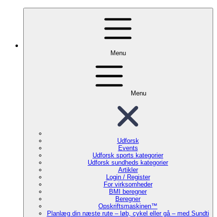
Menu
Menu
Udforsk
Events
Udforsk sports kategorier
Udforsk sundheds kategorier
Artikler
Login / Register
For virksomheder
BMI beregner
Beregner
Opskriftsmaskinen™
Planlæg din næste rute – løb, cykel eller gå – med Sundti