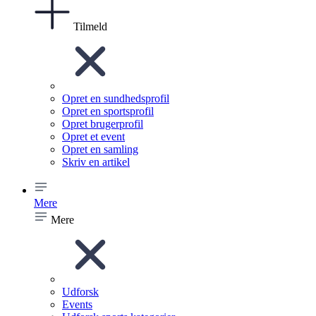
Tilmeld
Opret en sundhedsprofil
Opret en sportsprofil
Opret brugerprofil
Opret et event
Opret en samling
Skriv en artikel
Mere
Mere
Udforsk
Events