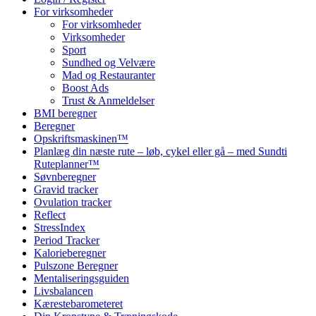
For virksomheder
For virksomheder
Virksomheder
Sport
Sundhed og Velvære
Mad og Restauranter
Boost Ads
Trust & Anmeldelser
BMI beregner
Beregner
Opskriftsmaskinen™
Planlæg din næste rute – løb, cykel eller gå – med Sundti
Ruteplanner™
Søvnberegner
Gravid tracker
Ovulation tracker
Reflect
StressIndex
Period Tracker
Kalorieberegner
Pulszone Beregner
Mentaliseringsguiden
Livsbalancen
Kærestebarometeret