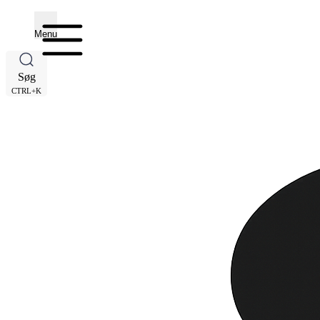
Menu
Søg
CTRL+K