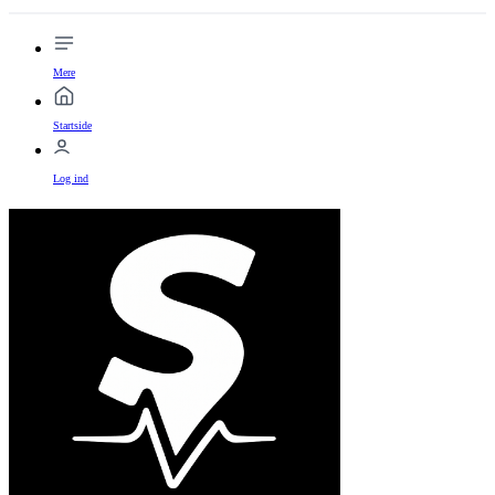
Mere
Startside
Log ind