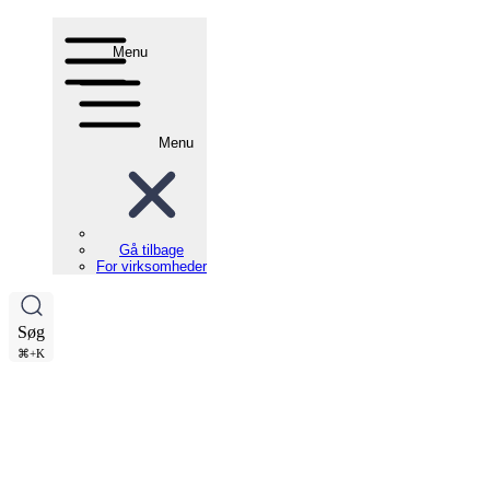
Menu
Menu
Gå tilbage
For virksomheder
Søg
⌘+K