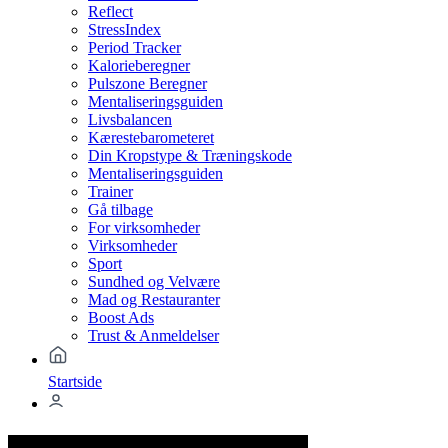
Reflect
StressIndex
Period Tracker
Kalorieberegner
Pulszone Beregner
Mentaliseringsguiden
Livsbalancen
Kærestebarometeret
Din Kropstype & Træningskode
Mentaliseringsguiden
Trainer
Gå tilbage
For virksomheder
Virksomheder
Sport
Sundhed og Velvære
Mad og Restauranter
Boost Ads
Trust & Anmeldelser
Startside