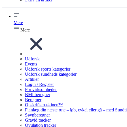
Mere
Mere
Udforsk
Events
Udforsk sports kategorier
Udforsk sundheds kategorier
Artikler
Login / Register
For virksomheder
BMI beregner
Beregner
Opskriftsmaskinen™
Planlæg din næste rute – løb, cykel eller gå – med Sund
Søvnberegner
Gravid tracker
Ovulation tracker