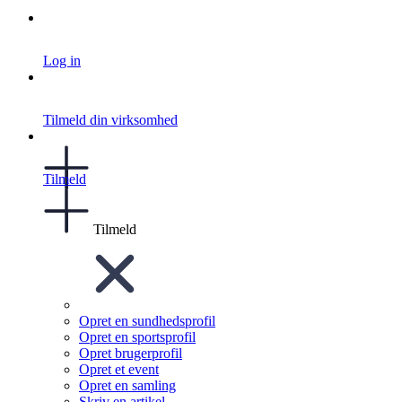
Log in
Tilmeld din virksomhed
Tilmeld
Tilmeld
Opret en sundhedsprofil
Opret en sportsprofil
Opret brugerprofil
Opret et event
Opret en samling
Skriv en artikel