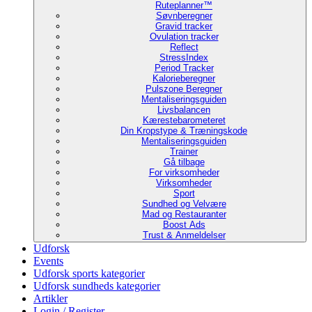
Ruteplanner™
Søvnberegner
Gravid tracker
Ovulation tracker
Reflect
StressIndex
Period Tracker
Kalorieberegner
Pulszone Beregner
Mentaliseringsguiden
Livsbalancen
Kærestebarometeret
Din Kropstype & Træningskode
Mentaliseringsguiden
Trainer
Gå tilbage
For virksomheder
Virksomheder
Sport
Sundhed og Velvære
Mad og Restauranter
Boost Ads
Trust & Anmeldelser
Udforsk
Events
Udforsk sports kategorier
Udforsk sundheds kategorier
Artikler
Login / Register