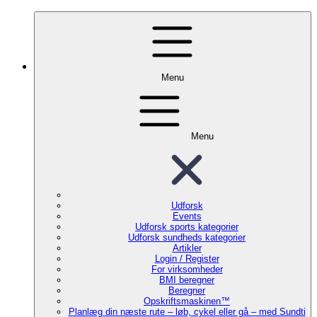
Menu
Menu
Udforsk
Events
Udforsk sports kategorier
Udforsk sundheds kategorier
Artikler
Login / Register
For virksomheder
BMI beregner
Beregner
Opskriftsmaskinen™
Planlæg din næste rute – løb, cykel eller gå – med Sundti