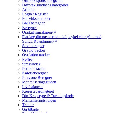
Udforsk sports kategorier
Udforsk sundheds kategorier
Artikler
Login / Register
For virksomheder
BMI beregner
Beregner
Opskriftsmaskinen™
Planlæg din næste rute – løb, cykel eller gå – med
Sundti Ruteplanner™
Søvnberegner
Gravid tracker
Ovulation tracker
Reflect
StressIndex
Period Tracker
Kalorieberegner
Pulszone Beregner
Mentaliseringsguiden
Livsbalancen
Kærestebarometeret
Din Kropstype & Træningskode
Mentaliseringsguiden
Trainer
Gå tilbage