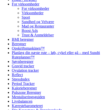
For virksomheder
For virksomheder
Virksomheder
Sport
Sundhed og Velvære
Mad og Restauranter
Boost Ads
Trust & Anmeldelser
BMI beregner
Beregner
Opskriftsmaskinen™
Planlæg din næste rute – løb, cykel eller gå – med Sundti
Ruteplanner™
Søvnberegner
Gravid tracker
Ovulation tracker
Reflect
StressIndex
Period Tracker
Kalorieberegner
Pulszone Beregner
Mentaliseringsguiden
Livsbalancen
Kærestebarometeret