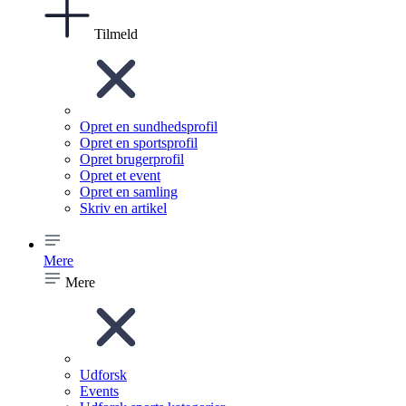
Tilmeld
Opret en sundhedsprofil
Opret en sportsprofil
Opret brugerprofil
Opret et event
Opret en samling
Skriv en artikel
Mere
Mere
Udforsk
Events