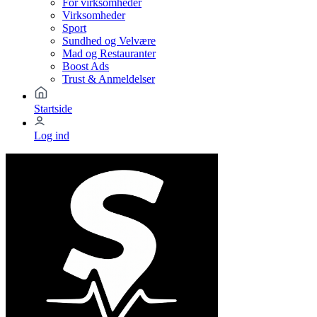
For virksomheder
Virksomheder
Sport
Sundhed og Velvære
Mad og Restauranter
Boost Ads
Trust & Anmeldelser
Startside
Log ind