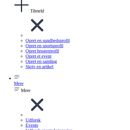
Tilmeld
Opret en sundhedsprofil
Opret en sportsprofil
Opret brugerprofil
Opret et event
Opret en samling
Skriv en artikel
Mere
Mere
Udforsk
Events