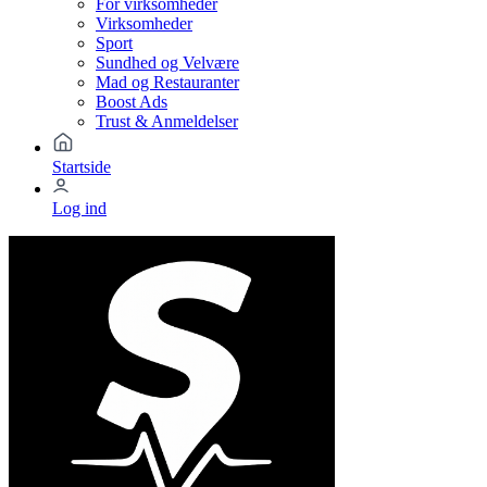
For virksomheder
Virksomheder
Sport
Sundhed og Velvære
Mad og Restauranter
Boost Ads
Trust & Anmeldelser
Startside
Log ind