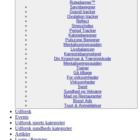
Ruteplanner™
Søvnberegner
Gravid tracker
Ovulation tracker
Reflect
StressIndex
Period Tracker
Kalorieberegner
Pulszone Beregner
Mentaliseringsguiden
Livsbalancen
Kærestebarometeret
Din Kropstype & Træningskode
Mentaliseringsguiden
Trainer
Gå tilbage
For virksomheder
Virksomheder
Sport
Sundhed og Velvære
Mad og Restauranter
Boost Ads
Trust & Anmeldelser
Udforsk
Events
Udforsk sports kategorier
Udforsk sundheds kategorier
Artikler
Login / Register