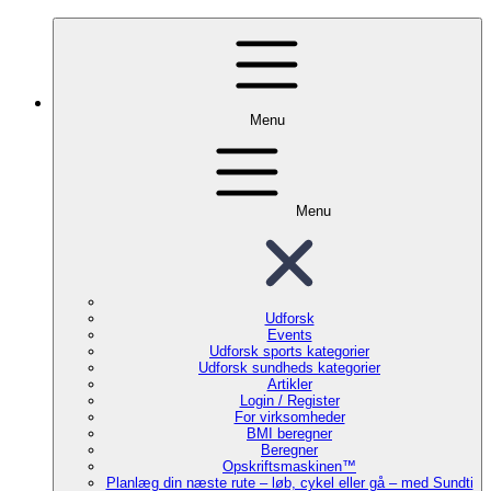
Menu
Menu
Udforsk
Events
Udforsk sports kategorier
Udforsk sundheds kategorier
Artikler
Login / Register
For virksomheder
BMI beregner
Beregner
Opskriftsmaskinen™
Planlæg din næste rute – løb, cykel eller gå – med Sundti