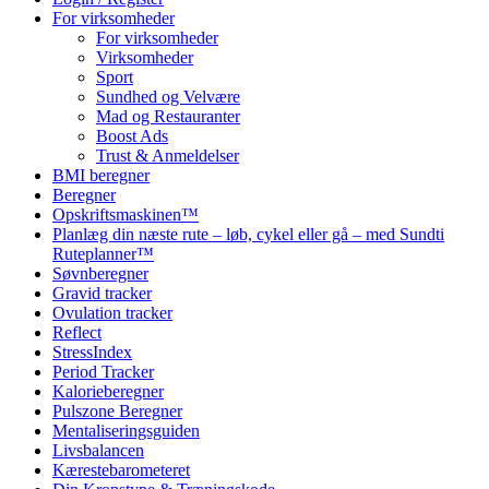
For virksomheder
For virksomheder
Virksomheder
Sport
Sundhed og Velvære
Mad og Restauranter
Boost Ads
Trust & Anmeldelser
BMI beregner
Beregner
Opskriftsmaskinen™
Planlæg din næste rute – løb, cykel eller gå – med Sundti
Ruteplanner™
Søvnberegner
Gravid tracker
Ovulation tracker
Reflect
StressIndex
Period Tracker
Kalorieberegner
Pulszone Beregner
Mentaliseringsguiden
Livsbalancen
Kærestebarometeret