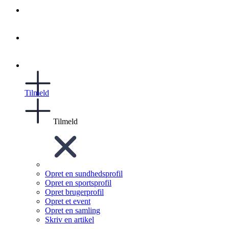
Tilmeld
Tilmeld
Opret en sundhedsprofil
Opret en sportsprofil
Opret brugerprofil
Opret et event
Opret en samling
Skriv en artikel