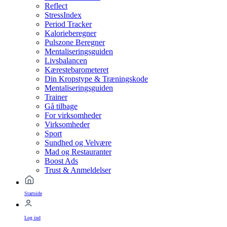
Reflect
StressIndex
Period Tracker
Kalorieberegner
Pulszone Beregner
Mentaliseringsguiden
Livsbalancen
Kærestebarometeret
Din Kropstype & Træningskode
Mentaliseringsguiden
Trainer
Gå tilbage
For virksomheder
Virksomheder
Sport
Sundhed og Velvære
Mad og Restauranter
Boost Ads
Trust & Anmeldelser
Startside
Log ind