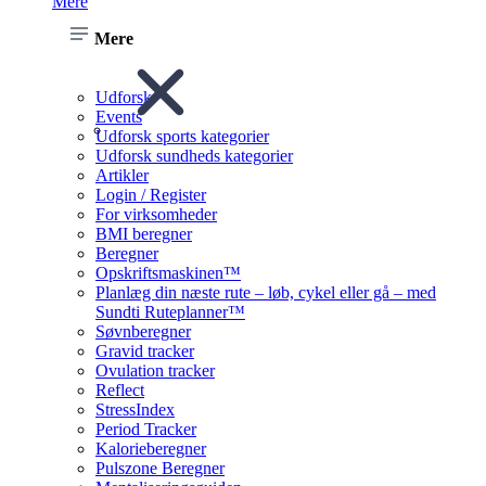
Mere
Mere
Udforsk
Events
Udforsk sports kategorier
Udforsk sundheds kategorier
Artikler
Login / Register
For virksomheder
BMI beregner
Beregner
Opskriftsmaskinen™
Planlæg din næste rute – løb, cykel eller gå – med
Sundti Ruteplanner™
Søvnberegner
Gravid tracker
Ovulation tracker
Reflect
StressIndex
Period Tracker
Kalorieberegner
Pulszone Beregner