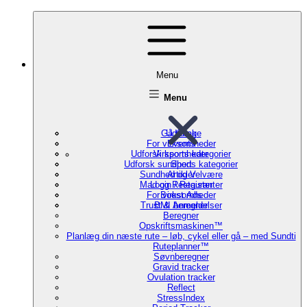
Menu
Menu
Gå tilbage
Udforsk
For virksomheder
Events
Udforsk sports kategorier
Virksomheder
Udforsk sundheds kategorier
Sport
Sundhed og Velvære
Artikler
Mad og Restauranter
Login / Register
For virksomheder
Boost Ads
Trust & Anmeldelser
BMI beregner
Beregner
Opskriftsmaskinen™
Planlæg din næste rute – løb, cykel eller gå – med Sundti
Ruteplanner™
Søvnberegner
Gravid tracker
Ovulation tracker
Reflect
StressIndex