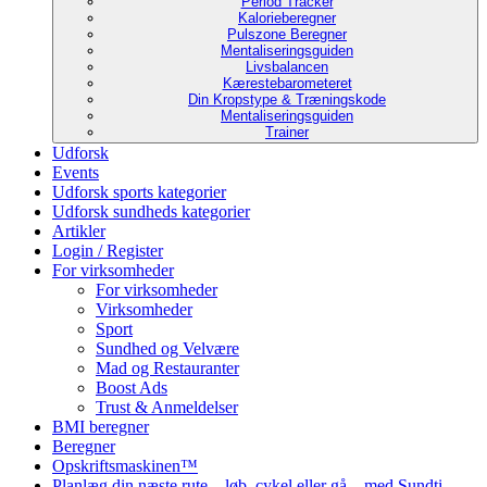
Period Tracker
Kalorieberegner
Pulszone Beregner
Mentaliseringsguiden
Livsbalancen
Kærestebarometeret
Din Kropstype & Træningskode
Mentaliseringsguiden
Trainer
Udforsk
Events
Udforsk sports kategorier
Udforsk sundheds kategorier
Artikler
Login / Register
For virksomheder
For virksomheder
Virksomheder
Sport
Sundhed og Velvære
Mad og Restauranter
Boost Ads
Trust & Anmeldelser
BMI beregner
Beregner
Opskriftsmaskinen™
Planlæg din næste rute – løb, cykel eller gå – med Sundti