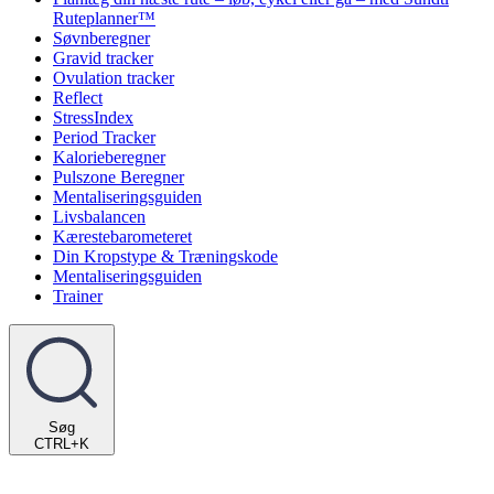
Ruteplanner™
Søvnberegner
Gravid tracker
Ovulation tracker
Reflect
StressIndex
Period Tracker
Kalorieberegner
Pulszone Beregner
Mentaliseringsguiden
Livsbalancen
Kærestebarometeret
Din Kropstype & Træningskode
Mentaliseringsguiden
Trainer
Søg
CTRL+K