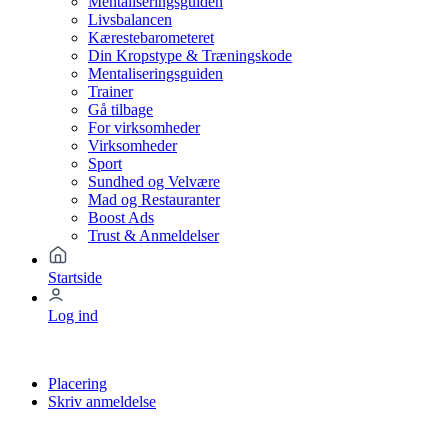
Mentaliseringsguiden
Livsbalancen
Kærestebarometeret
Din Kropstype & Træningskode
Mentaliseringsguiden
Trainer
Gå tilbage
For virksomheder
Virksomheder
Sport
Sundhed og Velvære
Mad og Restauranter
Boost Ads
Trust & Anmeldelser
Startside
Log ind
Placering
Skriv anmeldelse