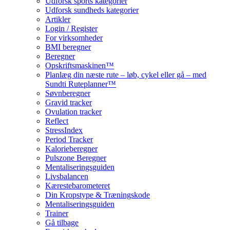
Udforsk sports kategorier
Udforsk sundheds kategorier
Artikler
Login / Register
For virksomheder
BMI beregner
Beregner
Opskriftsmaskinen™
Planlæg din næste rute – løb, cykel eller gå – med
Sundti Ruteplanner™
Søvnberegner
Gravid tracker
Ovulation tracker
Reflect
StressIndex
Period Tracker
Kalorieberegner
Pulszone Beregner
Mentaliseringsguiden
Livsbalancen
Kærestebarometeret
Din Kropstype & Træningskode
Mentaliseringsguiden
Trainer
Gå tilbage