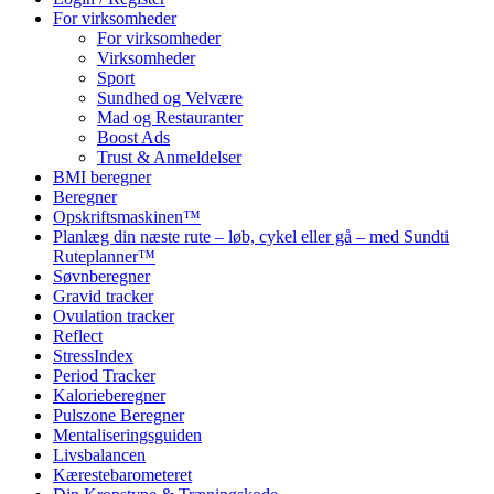
For virksomheder
For virksomheder
Virksomheder
Sport
Sundhed og Velvære
Mad og Restauranter
Boost Ads
Trust & Anmeldelser
BMI beregner
Beregner
Opskriftsmaskinen™
Planlæg din næste rute – løb, cykel eller gå – med Sundti
Ruteplanner™
Søvnberegner
Gravid tracker
Ovulation tracker
Reflect
StressIndex
Period Tracker
Kalorieberegner
Pulszone Beregner
Mentaliseringsguiden
Livsbalancen
Kærestebarometeret