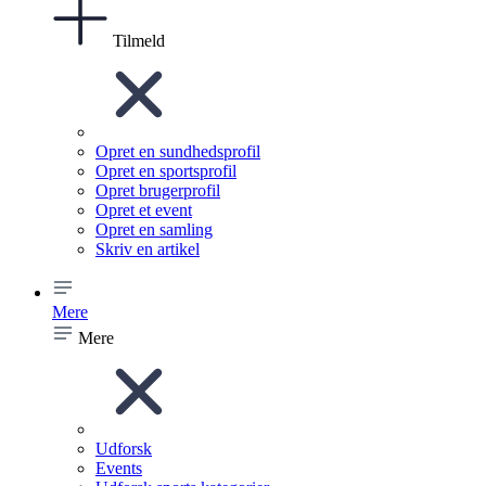
Tilmeld
Opret en sundhedsprofil
Opret en sportsprofil
Opret brugerprofil
Opret et event
Opret en samling
Skriv en artikel
Mere
Mere
Udforsk
Events