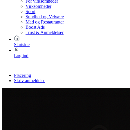
For virksomheder
Virksomheder
Sport
Sundhed og Velvære
Mad og Restauranter
Boost Ads
Trust & Anmeldelser
Startside
Log ind
Placering
Skriv anmeldelse