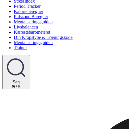
StressIndex
Period Tracker
Kalorieberegner
Pulszone Beregner
Mentaliseringsguiden
Livsbalancen
Kærestebarometeret
Din Kropstype & Træningskode
Mentaliseringsguiden
Trainer
Søg
⌘+K