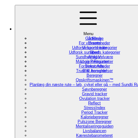
Menu
Gå tilbage
Udforsk
For virksomheder
Events
Udforsk sports kategorier
Virksomheder
Udforsk sundheds kategorier
Sport
Sundhed og Velvære
Artikler
Mad og Restauranter
Login / Register
For virksomheder
Boost Ads
Trust & Anmeldelser
BMI beregner
Beregner
Opskriftsmaskinen™
Planlæg din næste rute – løb, cykel eller gå – med Sundti 
Søvnberegner
Gravid tracker
Ovulation tracker
Reflect
StressIndex
Period Tracker
Kalorieberegner
Pulszone Beregner
Mentaliseringsguiden
Livsbalancen
Kærestebarometeret