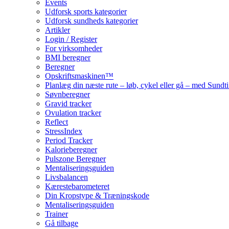
Events
Udforsk sports kategorier
Udforsk sundheds kategorier
Artikler
Login / Register
For virksomheder
BMI beregner
Beregner
Opskriftsmaskinen™
Planlæg din næste rute – løb, cykel eller gå – med Sund
Søvnberegner
Gravid tracker
Ovulation tracker
Reflect
StressIndex
Period Tracker
Kalorieberegner
Pulszone Beregner
Mentaliseringsguiden
Livsbalancen
Kærestebarometeret
Din Kropstype & Træningskode
Mentaliseringsguiden
Trainer
Gå tilbage