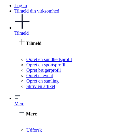
Log in
Tilmeld din virksomhed
Tilmeld
Tilmeld
Opret en sundhedsprofil
Opret en sportsprofil
Opret brugerprofil
Opret et event
Opret en samling
Skriv en artikel
Mere
Mere
Udforsk