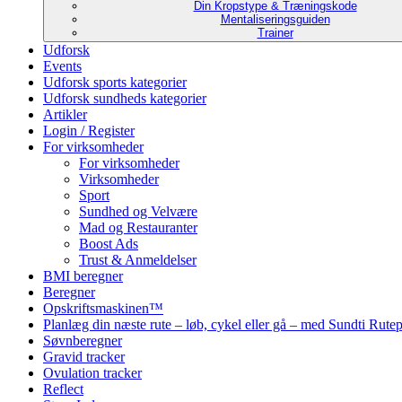
Din Kropstype & Træningskode
Mentaliseringsguiden
Trainer
Udforsk
Events
Udforsk sports kategorier
Udforsk sundheds kategorier
Artikler
Login / Register
For virksomheder
For virksomheder
Virksomheder
Sport
Sundhed og Velvære
Mad og Restauranter
Boost Ads
Trust & Anmeldelser
BMI beregner
Beregner
Opskriftsmaskinen™
Planlæg din næste rute – løb, cykel eller gå – med Sundti Rut
Søvnberegner
Gravid tracker
Ovulation tracker
Reflect