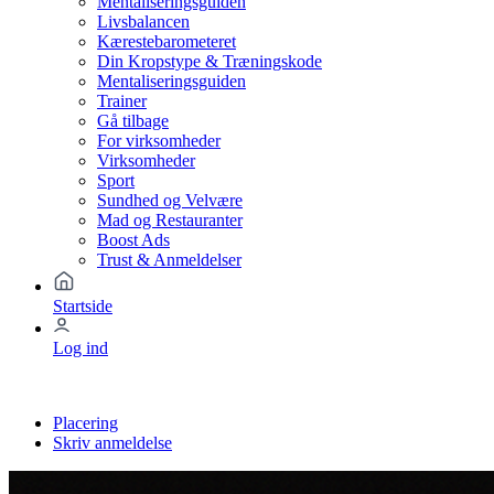
Mentaliseringsguiden
Livsbalancen
Kærestebarometeret
Din Kropstype & Træningskode
Mentaliseringsguiden
Trainer
Gå tilbage
For virksomheder
Virksomheder
Sport
Sundhed og Velvære
Mad og Restauranter
Boost Ads
Trust & Anmeldelser
Startside
Log ind
Placering
Skriv anmeldelse