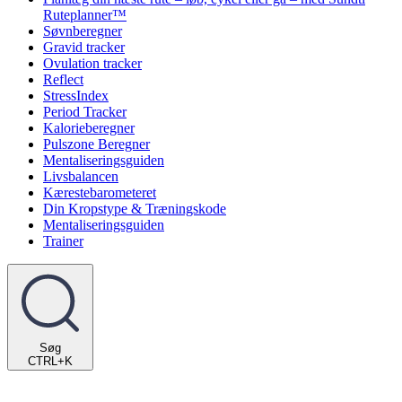
Ruteplanner™
Søvnberegner
Gravid tracker
Ovulation tracker
Reflect
StressIndex
Period Tracker
Kalorieberegner
Pulszone Beregner
Mentaliseringsguiden
Livsbalancen
Kærestebarometeret
Din Kropstype & Træningskode
Mentaliseringsguiden
Trainer
Søg
CTRL+K