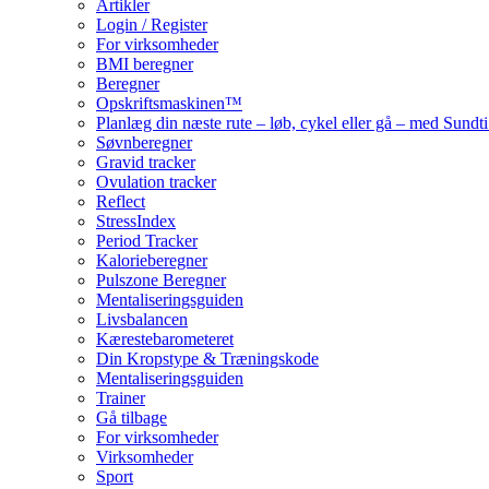
Artikler
Login / Register
For virksomheder
BMI beregner
Beregner
Opskriftsmaskinen™
Planlæg din næste rute – løb, cykel eller gå – med Sund
Søvnberegner
Gravid tracker
Ovulation tracker
Reflect
StressIndex
Period Tracker
Kalorieberegner
Pulszone Beregner
Mentaliseringsguiden
Livsbalancen
Kærestebarometeret
Din Kropstype & Træningskode
Mentaliseringsguiden
Trainer
Gå tilbage
For virksomheder
Virksomheder
Sport