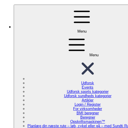
Menu
Menu
Udforsk
Events
Udforsk sports kategorier
Udforsk sundheds kategorier
Artikler
Login / Register
For virksomheder
BMI beregner
Beregner
Opskriftsmaskinen™
Planlæg din næste rute – løb, cykel eller gå – med Sundti 