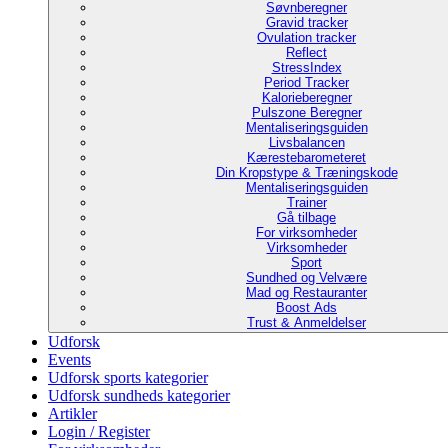
Søvnberegner
Gravid tracker
Ovulation tracker
Reflect
StressIndex
Period Tracker
Kalorieberegner
Pulszone Beregner
Mentaliseringsguiden
Livsbalancen
Kærestebarometeret
Din Kropstype & Træningskode
Mentaliseringsguiden
Trainer
Gå tilbage
For virksomheder
Virksomheder
Sport
Sundhed og Velvære
Mad og Restauranter
Boost Ads
Trust & Anmeldelser
Udforsk
Events
Udforsk sports kategorier
Udforsk sundheds kategorier
Artikler
Login / Register