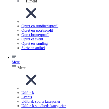
Tilmeld
Opret en sundhedsprofil
Opret en sportsprofil
Opret brugerprofil
Opret et event
Opret en samling
Skriv en artikel
Mere
Mere
Udforsk
Events
Udforsk sports kategorier
Udforsk sundheds kategorier