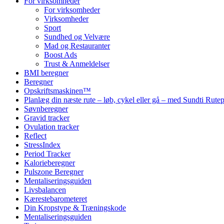
For virksomheder
For virksomheder
Virksomheder
Sport
Sundhed og Velvære
Mad og Restauranter
Boost Ads
Trust & Anmeldelser
BMI beregner
Beregner
Opskriftsmaskinen™
Planlæg din næste rute – løb, cykel eller gå – med Sundti Rut
Søvnberegner
Gravid tracker
Ovulation tracker
Reflect
StressIndex
Period Tracker
Kalorieberegner
Pulszone Beregner
Mentaliseringsguiden
Livsbalancen
Kærestebarometeret
Din Kropstype & Træningskode
Mentaliseringsguiden