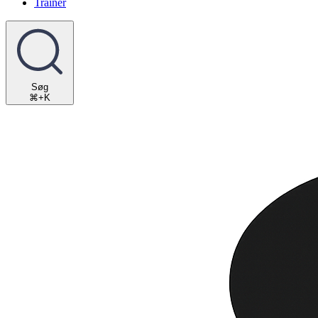
Trainer
Søg
⌘+K