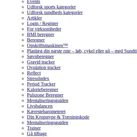
Events
Udforsk sports kategorier
Udforsk sundheds kategorier
Artikler
Login / Register
For virksomheder
BMI beregner
Beregner
Opskriftsmaskinen™
Planlæg din næste rute – løb, cykel eller gå – med Sund
Søvnberegner
Gravid tracker
Ovulation tracker
Reflect
StressIndex
Period Tracker
Kalorieberegner
Pulszone Beregner
Mentaliseringsguiden
Livsbalancen
Kærestebarometeret
Din Kropstype & Træningskode
Mentaliseringsguiden
Trainer
Gå tilbage