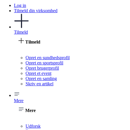
Log in
Tilmeld din virksomhed
Tilmeld
Tilmeld
Opret en sundhedsprofil
Opret en sportsprofil
Opret brugerprofil
Opret et event
Opret en samling
Skriv en artikel
Mere
Mere
Udforsk