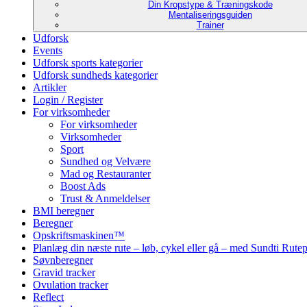
Din Kropstype & Træningskode
Mentaliseringsguiden
Trainer
Udforsk
Events
Udforsk sports kategorier
Udforsk sundheds kategorier
Artikler
Login / Register
For virksomheder
For virksomheder
Virksomheder
Sport
Sundhed og Velvære
Mad og Restauranter
Boost Ads
Trust & Anmeldelser
BMI beregner
Beregner
Opskriftsmaskinen™
Planlæg din næste rute – løb, cykel eller gå – med Sundti Rut
Søvnberegner
Gravid tracker
Ovulation tracker
Reflect