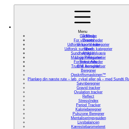
Menu
Gå tilbage
Udforsk
For virksomheder
Events
Udforsk sports kategorier
Virksomheder
Udforsk sundheds kategorier
Sport
Sundhed og Velvære
Artikler
Mad og Restauranter
Login / Register
For virksomheder
Boost Ads
Trust & Anmeldelser
BMI beregner
Beregner
Opskriftsmaskinen™
Planlæg din næste rute – løb, cykel eller gå – med Sundti 
Søvnberegner
Gravid tracker
Ovulation tracker
Reflect
StressIndex
Period Tracker
Kalorieberegner
Pulszone Beregner
Mentaliseringsguiden
Livsbalancen
Kærestebarometeret