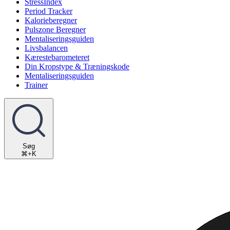
StressIndex
Period Tracker
Kalorieberegner
Pulszone Beregner
Mentaliseringsguiden
Livsbalancen
Kærestebarometeret
Din Kropstype & Træningskode
Mentaliseringsguiden
Trainer
Søg
⌘+K