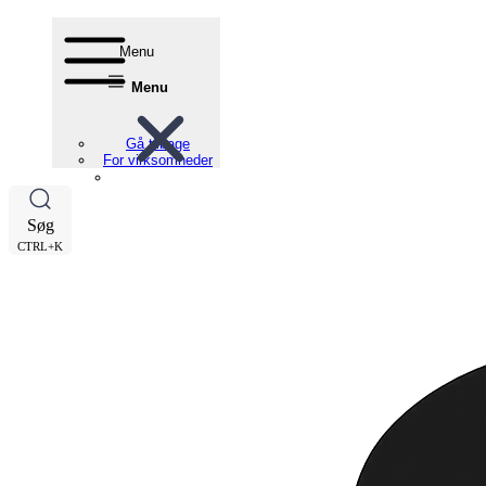
Menu
Menu
Gå tilbage
For virksomheder
Søg
CTRL+K