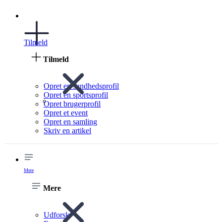
Tilmeld
Tilmeld
Opret en sundhedsprofil
Opret en sportsprofil
Opret brugerprofil
Opret et event
Opret en samling
Skriv en artikel
Mere
Mere
Udforsk