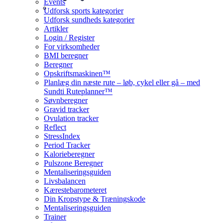
Events
Udforsk sports kategorier
Udforsk sundheds kategorier
Artikler
Login / Register
For virksomheder
BMI beregner
Beregner
Opskriftsmaskinen™
Planlæg din næste rute – løb, cykel eller gå – med
Sundti Ruteplanner™
Søvnberegner
Gravid tracker
Ovulation tracker
Reflect
StressIndex
Period Tracker
Kalorieberegner
Pulszone Beregner
Mentaliseringsguiden
Livsbalancen
Kærestebarometeret
Din Kropstype & Træningskode
Mentaliseringsguiden
Trainer