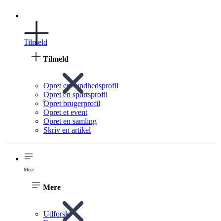
Tilmeld
Tilmeld
Opret en sundhedsprofil
Opret en sportsprofil
Opret brugerprofil
Opret et event
Opret en samling
Skriv en artikel
Mere
Mere
Udforsk