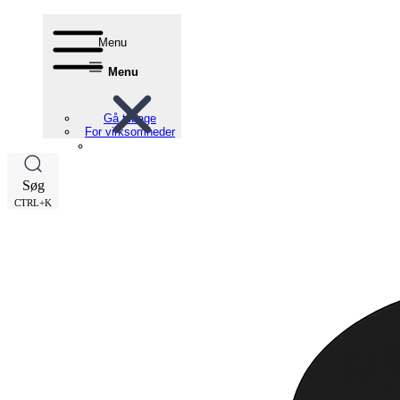
Menu
Menu
Gå tilbage
For virksomheder
Søg
CTRL+K