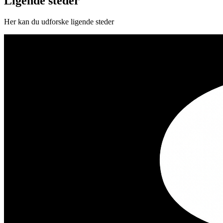
Ligende steder
Her kan du udforske ligende steder