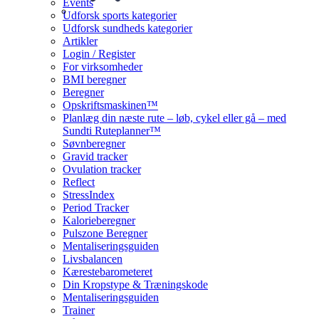
Events
Udforsk sports kategorier
Udforsk sundheds kategorier
Artikler
Login / Register
For virksomheder
BMI beregner
Beregner
Opskriftsmaskinen™
Planlæg din næste rute – løb, cykel eller gå – med
Sundti Ruteplanner™
Søvnberegner
Gravid tracker
Ovulation tracker
Reflect
StressIndex
Period Tracker
Kalorieberegner
Pulszone Beregner
Mentaliseringsguiden
Livsbalancen
Kærestebarometeret
Din Kropstype & Træningskode
Mentaliseringsguiden
Trainer