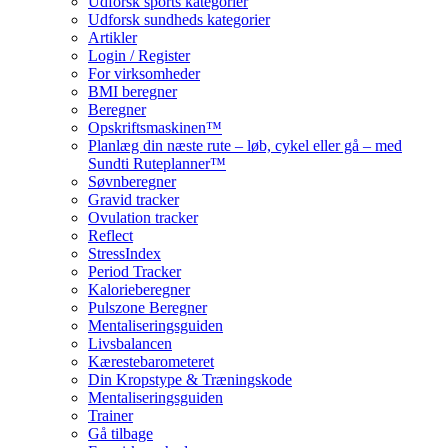
Udforsk sports kategorier
Udforsk sundheds kategorier
Artikler
Login / Register
For virksomheder
BMI beregner
Beregner
Opskriftsmaskinen™
Planlæg din næste rute – løb, cykel eller gå – med
Sundti Ruteplanner™
Søvnberegner
Gravid tracker
Ovulation tracker
Reflect
StressIndex
Period Tracker
Kalorieberegner
Pulszone Beregner
Mentaliseringsguiden
Livsbalancen
Kærestebarometeret
Din Kropstype & Træningskode
Mentaliseringsguiden
Trainer
Gå tilbage