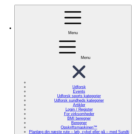
Menu
Menu
Udforsk
Events
Udforsk sports kategorier
Udforsk sundheds kategorier
Artikler
Login / Register
For virksomheder
BMI beregner
Beregner
Opskriftsmaskinen™
Planlæg din næste rute – løb, cykel eller gå – med Sundti