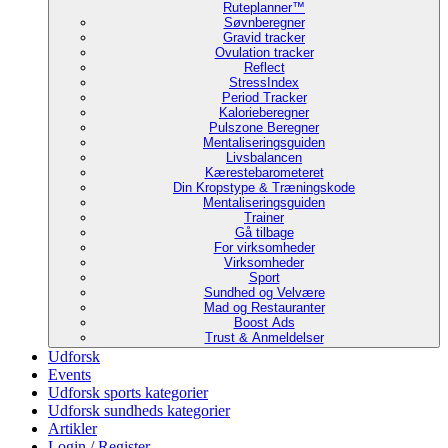
Ruteplanner™
Søvnberegner
Gravid tracker
Ovulation tracker
Reflect
StressIndex
Period Tracker
Kalorieberegner
Pulszone Beregner
Mentaliseringsguiden
Livsbalancen
Kærestebarometeret
Din Kropstype & Træningskode
Mentaliseringsguiden
Trainer
Gå tilbage
For virksomheder
Virksomheder
Sport
Sundhed og Velvære
Mad og Restauranter
Boost Ads
Trust & Anmeldelser
Udforsk
Events
Udforsk sports kategorier
Udforsk sundheds kategorier
Artikler
Login / Register