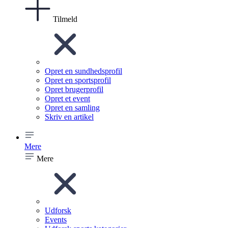
Tilmeld
Opret en sundhedsprofil
Opret en sportsprofil
Opret brugerprofil
Opret et event
Opret en samling
Skriv en artikel
Mere
Mere
Udforsk
Events