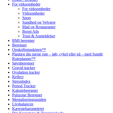
For virksomheder
For virksomheder
Virksomheder
Sport
Sundhed og Velvære
Mad og Restauranter
Boost Ads
Trust & Anmeldelser
BMI beregner
Beregner
Opskriftsmaskinen™
Planlæg din næste rute – løb, cykel eller gå – med Sundti
Ruteplanner™
Søvnberegner
Gravid tracker
Ovulation tracker
Reflect
StressIndex
Period Tracker
Kalorieberegner
Pulszone Beregner
Mentaliseringsguiden
Livsbalancen
Kærestebarometeret