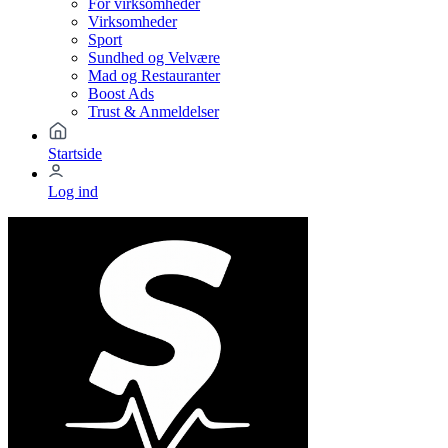
For virksomheder
Virksomheder
Sport
Sundhed og Velvære
Mad og Restauranter
Boost Ads
Trust & Anmeldelser
Startside
Log ind