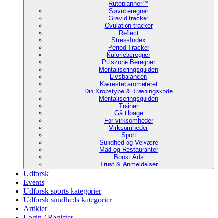
Ruteplanner™
Søvnberegner
Gravid tracker
Ovulation tracker
Reflect
StressIndex
Period Tracker
Kalorieberegner
Pulszone Beregner
Mentaliseringsguiden
Livsbalancen
Kærestebarometeret
Din Kropstype & Træningskode
Mentaliseringsguiden
Trainer
Gå tilbage
For virksomheder
Virksomheder
Sport
Sundhed og Velvære
Mad og Restauranter
Boost Ads
Trust & Anmeldelser
Udforsk
Events
Udforsk sports kategorier
Udforsk sundheds kategorier
Artikler
Login / Register