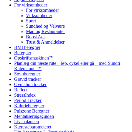
For virksomheder
For virksomheder
Virksomheder
Sport
Sundhed og Velvære
Mad og Restauranter
Boost Ads
Trust & Anmeldelser
BMI beregner
Beregner
Opskriftsmaskinen™
Planlæg din næste rute – løb, cykel eller gå – med Sundti
Ruteplanner™
Søvnberegner
Gravid tracker
Ovulation tracker
Reflect
StressIndex
Period Tracker
Kalorieberegner
Pulszone Beregner
Mentaliseringsguiden
Livsbalancen
Kærestebarometeret