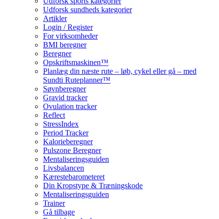
Udforsk sports kategorier
Udforsk sundheds kategorier
Artikler
Login / Register
For virksomheder
BMI beregner
Beregner
Opskriftsmaskinen™
Planlæg din næste rute – løb, cykel eller gå – med
Sundti Ruteplanner™
Søvnberegner
Gravid tracker
Ovulation tracker
Reflect
StressIndex
Period Tracker
Kalorieberegner
Pulszone Beregner
Mentaliseringsguiden
Livsbalancen
Kærestebarometeret
Din Kropstype & Træningskode
Mentaliseringsguiden
Trainer
Gå tilbage