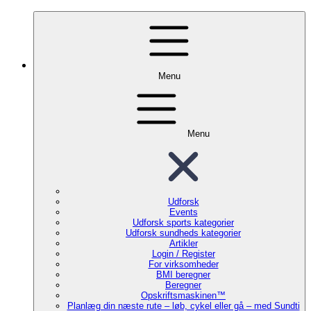
Menu
Menu
Udforsk
Events
Udforsk sports kategorier
Udforsk sundheds kategorier
Artikler
Login / Register
For virksomheder
BMI beregner
Beregner
Opskriftsmaskinen™
Planlæg din næste rute – løb, cykel eller gå – med Sundti