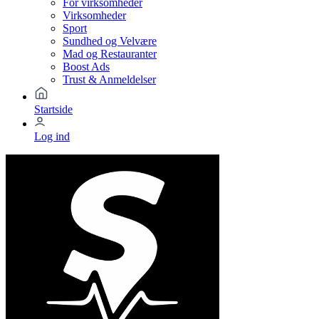
For virksomheder
Virksomheder
Sport
Sundhed og Velvære
Mad og Restauranter
Boost Ads
Trust & Anmeldelser
Startside
Log ind