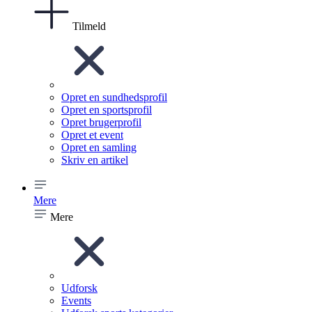
Tilmeld
Opret en sundhedsprofil
Opret en sportsprofil
Opret brugerprofil
Opret et event
Opret en samling
Skriv en artikel
Mere
Mere
Udforsk
Events