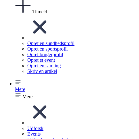
Tilmeld
Opret en sundhedsprofil
Opret en sportsprofil
Opret brugerprofil
Opret et event
Opret en samling
Skriv en artikel
Mere
Mere
Udforsk
Events