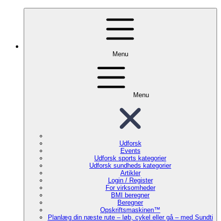
Menu
Menu
Udforsk
Events
Udforsk sports kategorier
Udforsk sundheds kategorier
Artikler
Login / Register
For virksomheder
BMI beregner
Beregner
Opskriftsmaskinen™
Planlæg din næste rute – løb, cykel eller gå – med Sundti