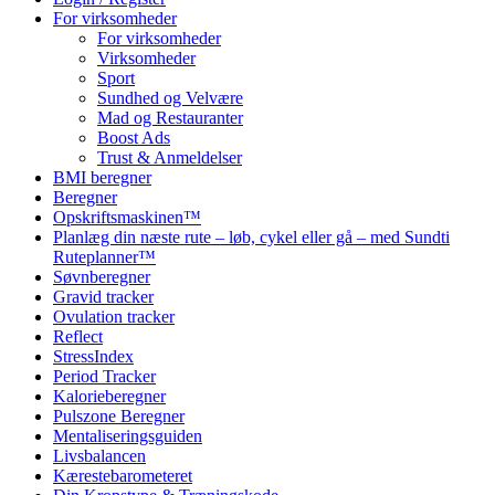
For virksomheder
For virksomheder
Virksomheder
Sport
Sundhed og Velvære
Mad og Restauranter
Boost Ads
Trust & Anmeldelser
BMI beregner
Beregner
Opskriftsmaskinen™
Planlæg din næste rute – løb, cykel eller gå – med Sundti
Ruteplanner™
Søvnberegner
Gravid tracker
Ovulation tracker
Reflect
StressIndex
Period Tracker
Kalorieberegner
Pulszone Beregner
Mentaliseringsguiden
Livsbalancen
Kærestebarometeret