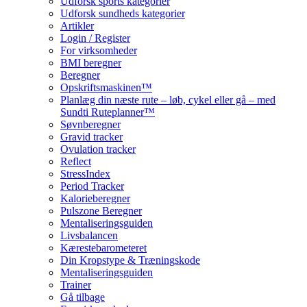
Udforsk sports kategorier
Udforsk sundheds kategorier
Artikler
Login / Register
For virksomheder
BMI beregner
Beregner
Opskriftsmaskinen™
Planlæg din næste rute – løb, cykel eller gå – med
Sundti Ruteplanner™
Søvnberegner
Gravid tracker
Ovulation tracker
Reflect
StressIndex
Period Tracker
Kalorieberegner
Pulszone Beregner
Mentaliseringsguiden
Livsbalancen
Kærestebarometeret
Din Kropstype & Træningskode
Mentaliseringsguiden
Trainer
Gå tilbage