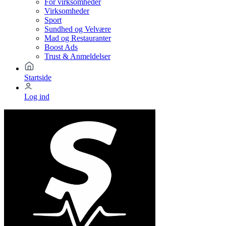
For virksomheder
Virksomheder
Sport
Sundhed og Velvære
Mad og Restauranter
Boost Ads
Trust & Anmeldelser
Startside
Log ind