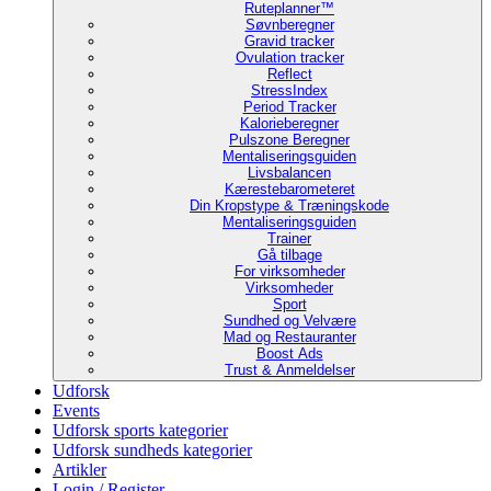
Ruteplanner™
Søvnberegner
Gravid tracker
Ovulation tracker
Reflect
StressIndex
Period Tracker
Kalorieberegner
Pulszone Beregner
Mentaliseringsguiden
Livsbalancen
Kærestebarometeret
Din Kropstype & Træningskode
Mentaliseringsguiden
Trainer
Gå tilbage
For virksomheder
Virksomheder
Sport
Sundhed og Velvære
Mad og Restauranter
Boost Ads
Trust & Anmeldelser
Udforsk
Events
Udforsk sports kategorier
Udforsk sundheds kategorier
Artikler
Login / Register