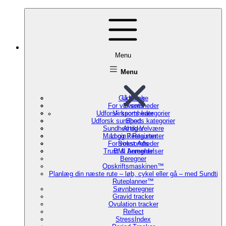
Menu
Menu
Gå tilbage
Udforsk
For virksomheder
Events
Udforsk sports kategorier
Virksomheder
Udforsk sundheds kategorier
Sport
Sundhed og Velvære
Artikler
Mad og Restauranter
Login / Register
For virksomheder
Boost Ads
Trust & Anmeldelser
BMI beregner
Beregner
Opskriftsmaskinen™
Planlæg din næste rute – løb, cykel eller gå – med Sundti
Ruteplanner™
Søvnberegner
Gravid tracker
Ovulation tracker
Reflect
StressIndex