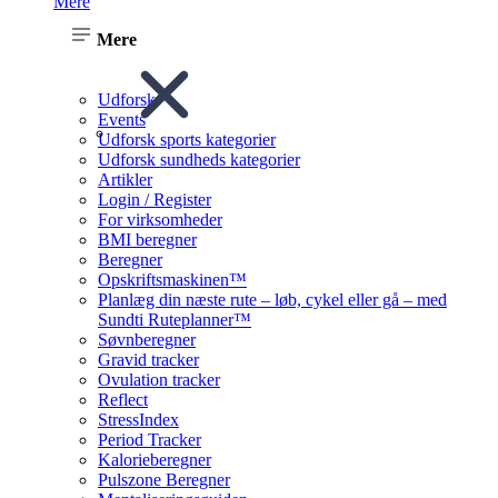
Mere
Mere
Udforsk
Events
Udforsk sports kategorier
Udforsk sundheds kategorier
Artikler
Login / Register
For virksomheder
BMI beregner
Beregner
Opskriftsmaskinen™
Planlæg din næste rute – løb, cykel eller gå – med
Sundti Ruteplanner™
Søvnberegner
Gravid tracker
Ovulation tracker
Reflect
StressIndex
Period Tracker
Kalorieberegner
Pulszone Beregner