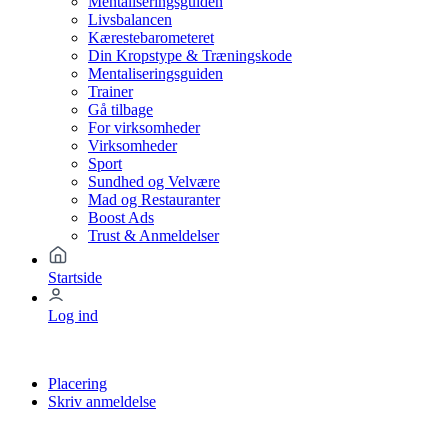
Mentaliseringsguiden
Livsbalancen
Kærestebarometeret
Din Kropstype & Træningskode
Mentaliseringsguiden
Trainer
Gå tilbage
For virksomheder
Virksomheder
Sport
Sundhed og Velvære
Mad og Restauranter
Boost Ads
Trust & Anmeldelser
Startside
Log ind
Placering
Skriv anmeldelse