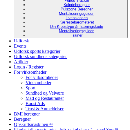
Period Tracker
Kalorieberegner
Pulszone Beregner
Mentaliseringsguiden
Livsbalancen
Kærestebarometeret
Din Kropstype & Træningskode
Mentaliseringsguiden
Trainer
Udforsk
Events
Udforsk sports kategorier
Udforsk sundheds kategorier
Artikler
Login / Register
For virksomheder
For virksomheder
Virksomheder
Sport
Sundhed og Velvære
Mad og Restauranter
Boost Ads
Trust & Anmeldelser
BMI beregner
Beregner
Opskriftsmaskinen™
Planlæg din næste rute – løb, cykel eller gå – med Sundti