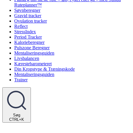
Ruteplanner™
Søvnberegner
Gravid tracker
Ovulation tracker
Reflect
StressIndex
Period Tracker
Kalorieberegner
Pulszone Beregner
Mentaliseringsguiden
Livsbalancen
Kærestebarometeret
Din Kropstype & Træningskode
Mentaliseringsguiden
Trainer
Søg
CTRL+K