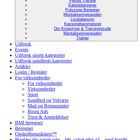
Period Tracker
Kalorieberegner
Pulszone Beregner
Mentaliseringsguiden
Livsbalancen
Kærestebarometeret
Din Kropstype & Træningskode
Mentaliseringsguiden
Trainer
Udforsk
Events
Udforsk sports kategorier
Udforsk sundheds kategorier
Artikler
Login / Register
For virksomheder
For virksomheder
Virksomheder
Sport
Sundhed og Velvære
Mad og Restauranter
Boost Ads
Trust & Anmeldelser
BMI beregner
Beregner
Opskriftsmaskinen™
Planlæg din næste rute – løb, cykel eller gå – med Sundti