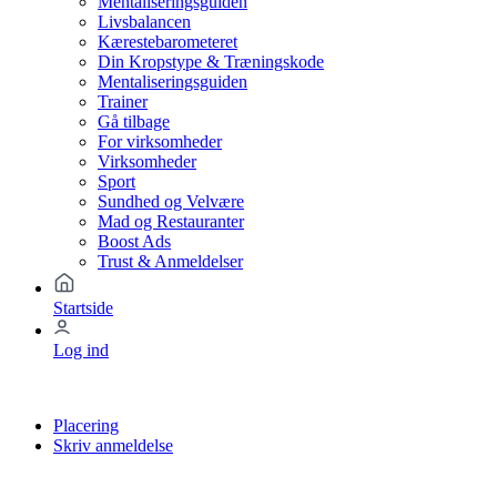
Mentaliseringsguiden
Livsbalancen
Kærestebarometeret
Din Kropstype & Træningskode
Mentaliseringsguiden
Trainer
Gå tilbage
For virksomheder
Virksomheder
Sport
Sundhed og Velvære
Mad og Restauranter
Boost Ads
Trust & Anmeldelser
Startside
Log ind
Placering
Skriv anmeldelse