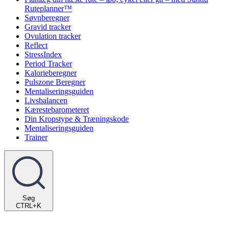
Ruteplanner™
Søvnberegner
Gravid tracker
Ovulation tracker
Reflect
StressIndex
Period Tracker
Kalorieberegner
Pulszone Beregner
Mentaliseringsguiden
Livsbalancen
Kærestebarometeret
Din Kropstype & Træningskode
Mentaliseringsguiden
Trainer
Søg
CTRL+K