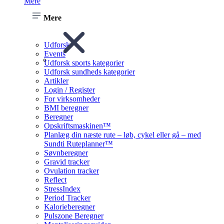
Mere
Mere
Udforsk
Events
Udforsk sports kategorier
Udforsk sundheds kategorier
Artikler
Login / Register
For virksomheder
BMI beregner
Beregner
Opskriftsmaskinen™
Planlæg din næste rute – løb, cykel eller gå – med
Sundti Ruteplanner™
Søvnberegner
Gravid tracker
Ovulation tracker
Reflect
StressIndex
Period Tracker
Kalorieberegner
Pulszone Beregner