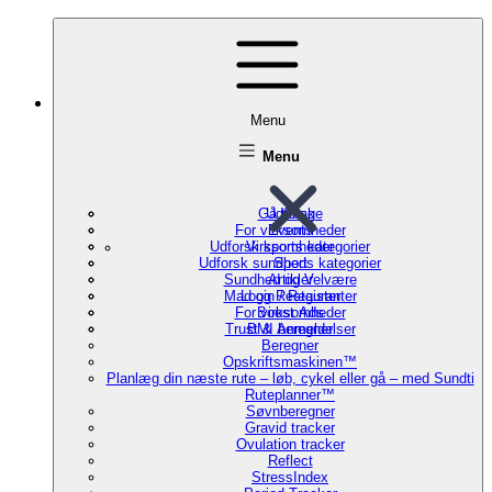
Menu
Menu
Gå tilbage
Udforsk
For virksomheder
Events
Udforsk sports kategorier
Virksomheder
Udforsk sundheds kategorier
Sport
Sundhed og Velvære
Artikler
Mad og Restauranter
Login / Register
For virksomheder
Boost Ads
Trust & Anmeldelser
BMI beregner
Beregner
Opskriftsmaskinen™
Planlæg din næste rute – løb, cykel eller gå – med Sundti
Ruteplanner™
Søvnberegner
Gravid tracker
Ovulation tracker
Reflect
StressIndex