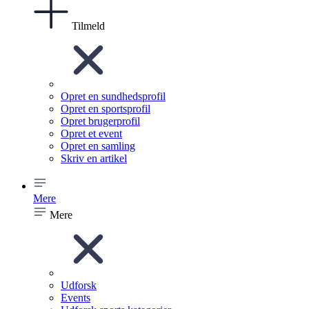
Tilmeld
Opret en sundhedsprofil
Opret en sportsprofil
Opret brugerprofil
Opret et event
Opret en samling
Skriv en artikel
Mere
Mere
Udforsk
Events