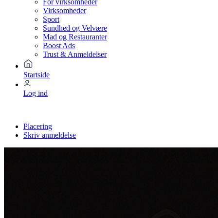
For virksomheder
Virksomheder
Sport
Sundhed og Velvære
Mad og Restauranter
Boost Ads
Trust & Anmeldelser
Startside
Log ind
Placering
Skriv anmeldelse