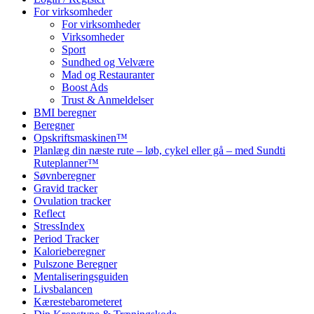
For virksomheder
For virksomheder
Virksomheder
Sport
Sundhed og Velvære
Mad og Restauranter
Boost Ads
Trust & Anmeldelser
BMI beregner
Beregner
Opskriftsmaskinen™
Planlæg din næste rute – løb, cykel eller gå – med Sundti
Ruteplanner™
Søvnberegner
Gravid tracker
Ovulation tracker
Reflect
StressIndex
Period Tracker
Kalorieberegner
Pulszone Beregner
Mentaliseringsguiden
Livsbalancen
Kærestebarometeret