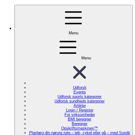
Menu
Menu
Udforsk
Events
Udforsk sports kategorier
Udforsk sundheds kategorier
Artikler
Login / Register
For virksomheder
BMI beregner
Beregner
Opskriftsmaskinen™
Planlæg din næste rute – løb, cykel eller gå – med Sundti