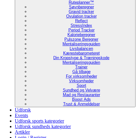
Ruteplanner™
Søvnberegner
Gravid tracker
Ovulation tracker
Reflect
StressIndex
Period Tracker
Kalorieberegner
Pulszone Beregner
Mentaliseringsguiden
Livsbalancen
Kærestebarometeret
Din Kropstype & Træningskode
Mentaliseringsguiden
Trainer
Gå tilbage
For virksomheder
Virksomheder
Sport
Sundhed og Velvære
Mad og Restauranter
Boost Ads
Trust & Anmeldelser
Udforsk
Events
Udforsk sports kategorier
Udforsk sundheds kategorier
Artikler
Login / Register