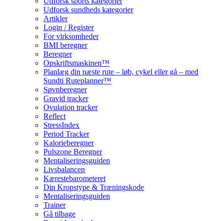
Udforsk sports kategorier
Udforsk sundheds kategorier
Artikler
Login / Register
For virksomheder
BMI beregner
Beregner
Opskriftsmaskinen™
Planlæg din næste rute – løb, cykel eller gå – med
Sundti Ruteplanner™
Søvnberegner
Gravid tracker
Ovulation tracker
Reflect
StressIndex
Period Tracker
Kalorieberegner
Pulszone Beregner
Mentaliseringsguiden
Livsbalancen
Kærestebarometeret
Din Kropstype & Træningskode
Mentaliseringsguiden
Trainer
Gå tilbage