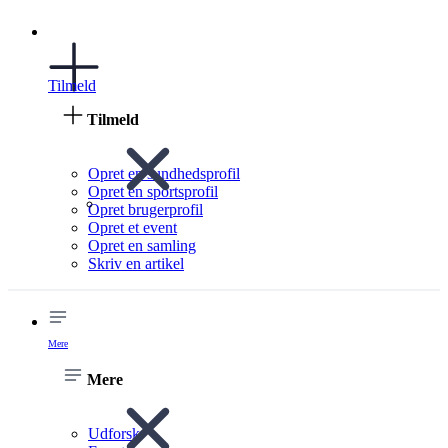
Tilmeld
Tilmeld
Opret en sundhedsprofil
Opret en sportsprofil
Opret brugerprofil
Opret et event
Opret en samling
Skriv en artikel
Mere
Mere
Udforsk