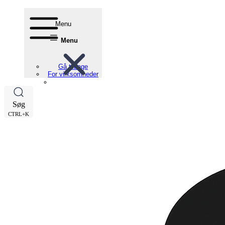
Menu
Menu
Gå tilbage
For virksomheder
Søg
CTRL+K