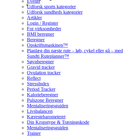
Events
Udforsk sports kategorier
Udforsk sundheds kategorier
Artikler
Login / Register
For virksomheder
BMI beregner
Beregner
Opskriftsmaskinen™
Planlæg din næste rute – løb, cykel eller gå – med
Sundti Ruteplanner™
Søvnberegner
Gravid tracker
Ovulation tracker
Reflect
StressIndex
Period Tracker
Kalorieberegner
Pulszone Beregner
Mentaliseringsguiden
Livsbalancen
Kærestebarometeret
Din Kropstype & Træningskode
Mentaliseringsguiden
Trainer