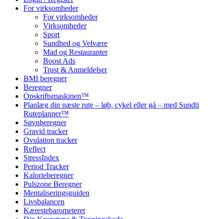
For virksomheder
For virksomheder
Virksomheder
Sport
Sundhed og Velvære
Mad og Restauranter
Boost Ads
Trust & Anmeldelser
BMI beregner
Beregner
Opskriftsmaskinen™
Planlæg din næste rute – løb, cykel eller gå – med Sundti
Ruteplanner™
Søvnberegner
Gravid tracker
Ovulation tracker
Reflect
StressIndex
Period Tracker
Kalorieberegner
Pulszone Beregner
Mentaliseringsguiden
Livsbalancen
Kærestebarometeret