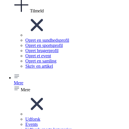
Tilmeld
Opret en sundhedsprofil
Opret en sportsprofil
Opret brugerprofil
Opret et event
Opret en samling
Skriv en artikel
Mere
Mere
Udforsk
Events