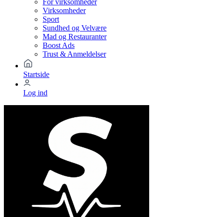
For virksomheder
Virksomheder
Sport
Sundhed og Velvære
Mad og Restauranter
Boost Ads
Trust & Anmeldelser
Startside
Log ind