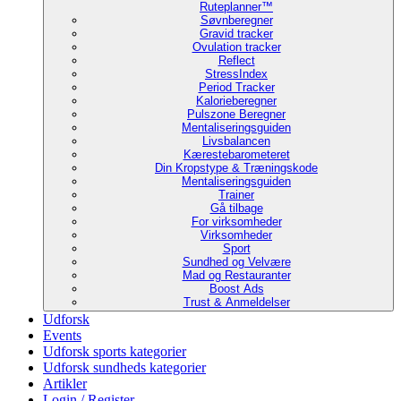
Ruteplanner™
Søvnberegner
Gravid tracker
Ovulation tracker
Reflect
StressIndex
Period Tracker
Kalorieberegner
Pulszone Beregner
Mentaliseringsguiden
Livsbalancen
Kærestebarometeret
Din Kropstype & Træningskode
Mentaliseringsguiden
Trainer
Gå tilbage
For virksomheder
Virksomheder
Sport
Sundhed og Velvære
Mad og Restauranter
Boost Ads
Trust & Anmeldelser
Udforsk
Events
Udforsk sports kategorier
Udforsk sundheds kategorier
Artikler
Login / Register