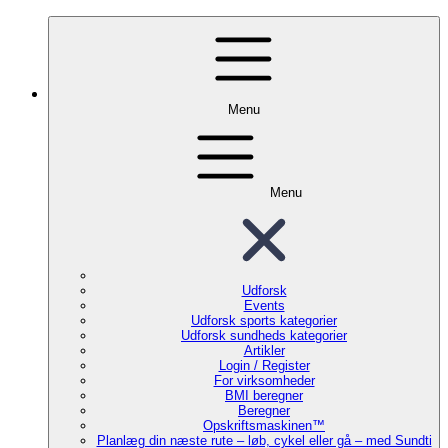
Menu
Menu
Udforsk
Events
Udforsk sports kategorier
Udforsk sundheds kategorier
Artikler
Login / Register
For virksomheder
BMI beregner
Beregner
Opskriftsmaskinen™
Planlæg din næste rute – løb, cykel eller gå – med Sundti