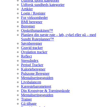
Udforsk sports kategorier
Udforsk sundheds kategorier
Artikler
Login / Register
For virksomheder
BMI beregner
Beregner
Opskriftsmaskinen™
Planlæg din næste rute – løb, cykel eller gå – med
Sundti Ruteplanner™
Søvnberegner
Gravid tracker
Ovulation tracker
Reflect
StressIndex
Period Tracker
Kalorieberegner
Pulszone Beregner
Mentaliseringsguiden
Livsbalancen
Kærestebarometeret
Din Kropstype & Træningskode
Mentaliseringsguiden
Trainer
Gå tilbage