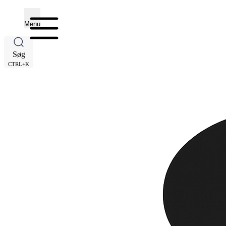
Menu
Søg
CTRL+K