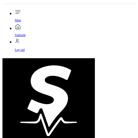
Mere
Startside
Log ind