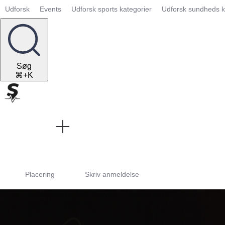
Udforsk
Events
Udforsk sports kategorier
Udforsk sundheds k
Søg
⌘+K
Placering
Skriv anmeldelse