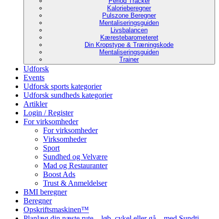
Period Tracker
Kalorieberegner
Pulszone Beregner
Mentaliseringsguiden
Livsbalancen
Kærestebarometeret
Din Kropstype & Træningskode
Mentaliseringsguiden
Trainer
Udforsk
Events
Udforsk sports kategorier
Udforsk sundheds kategorier
Artikler
Login / Register
For virksomheder
For virksomheder
Virksomheder
Sport
Sundhed og Velvære
Mad og Restauranter
Boost Ads
Trust & Anmeldelser
BMI beregner
Beregner
Opskriftsmaskinen™
Planlæg din næste rute – løb, cykel eller gå – med Sundti