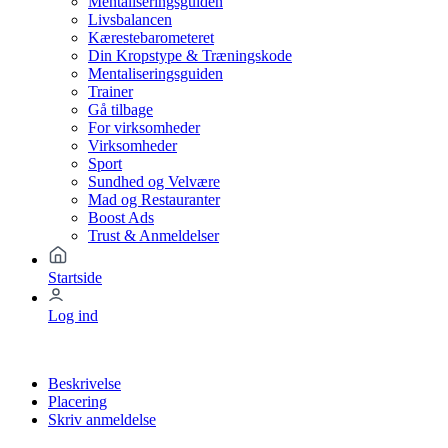
Mentaliseringsguiden
Livsbalancen
Kærestebarometeret
Din Kropstype & Træningskode
Mentaliseringsguiden
Trainer
Gå tilbage
For virksomheder
Virksomheder
Sport
Sundhed og Velvære
Mad og Restauranter
Boost Ads
Trust & Anmeldelser
Startside
Log ind
Beskrivelse
Placering
Skriv anmeldelse