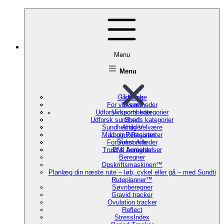
Menu
Menu
Gå tilbage
Udforsk
For virksomheder
Events
Udforsk sports kategorier
Virksomheder
Udforsk sundheds kategorier
Sport
Sundhed og Velvære
Artikler
Mad og Restauranter
Login / Register
For virksomheder
Boost Ads
Trust & Anmeldelser
BMI beregner
Beregner
Opskriftsmaskinen™
Planlæg din næste rute – løb, cykel eller gå – med Sundti
Ruteplanner™
Søvnberegner
Gravid tracker
Ovulation tracker
Reflect
StressIndex