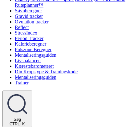
Ruteplanner™
Søvnberegner
Gravid tracker
Ovulation tracker
Reflect
StressIndex
Period Tracker
Kalorieberegner
Pulszone Beregner
Mentaliseringsguiden
Livsbalancen
Kærestebarometeret
Din Kropstype & Træningskode
Mentaliseringsguiden
Trainer
Søg
CTRL+K