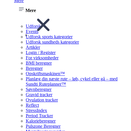
Mere
Mere
Udforsk
Events
Udforsk sports kategorier
Udforsk sundheds kategorier
Artikler
Login / Register
For virksomheder
BMI beregner
Beregner
Opskriftsmaskinen™
Planlæg din næste rute – løb, cykel eller gå – med
Sundti Ruteplanner™
Søvnberegner
Gravid tracker
Ovulation tracker
Reflect
StressIndex
Period Tracker
Kalorieberegner
Pulszone Beregner