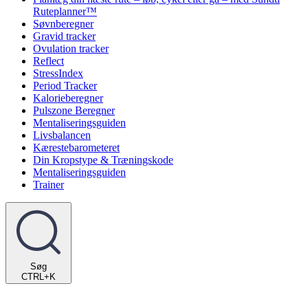
Ruteplanner™
Søvnberegner
Gravid tracker
Ovulation tracker
Reflect
StressIndex
Period Tracker
Kalorieberegner
Pulszone Beregner
Mentaliseringsguiden
Livsbalancen
Kærestebarometeret
Din Kropstype & Træningskode
Mentaliseringsguiden
Trainer
Søg
CTRL+K