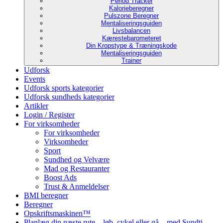
Period Tracker
Kalorieberegner
Pulszone Beregner
Mentaliseringsguiden
Livsbalancen
Kærestebarometeret
Din Kropstype & Træningskode
Mentaliseringsguiden
Trainer
Udforsk
Events
Udforsk sports kategorier
Udforsk sundheds kategorier
Artikler
Login / Register
For virksomheder
For virksomheder
Virksomheder
Sport
Sundhed og Velvære
Mad og Restauranter
Boost Ads
Trust & Anmeldelser
BMI beregner
Beregner
Opskriftsmaskinen™
Planlæg din næste rute – løb, cykel eller gå – med Sundti