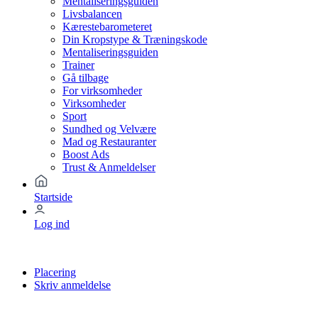
Mentaliseringsguiden
Livsbalancen
Kærestebarometeret
Din Kropstype & Træningskode
Mentaliseringsguiden
Trainer
Gå tilbage
For virksomheder
Virksomheder
Sport
Sundhed og Velvære
Mad og Restauranter
Boost Ads
Trust & Anmeldelser
Startside
Log ind
Placering
Skriv anmeldelse