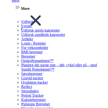
Mere
Mere
Udforsk
Events
Udforsk sports kategorier
Udforsk sundheds kategorier
Artikler
Login / Register
For virksomheder
BMI beregner
Beregner
Opskriftsmaskinen™
Planlæg din næste rute – løb, cykel eller gå – med
Sundti Ruteplanner™
Søvnberegner
Gravid tracker
Ovulation tracker
Reflect
StressIndex
Period Tracker
Kalorieberegner
Pulszone Beregner