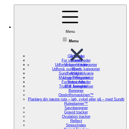
Menu
Menu
Gå tilbage
Udforsk
For virksomheder
Events
Udforsk sports kategorier
Virksomheder
Udforsk sundheds kategorier
Sport
Sundhed og Velvære
Artikler
Mad og Restauranter
Login / Register
For virksomheder
Boost Ads
Trust & Anmeldelser
BMI beregner
Beregner
Opskriftsmaskinen™
Planlæg din næste rute – løb, cykel eller gå – med Sundti
Ruteplanner™
Søvnberegner
Gravid tracker
Ovulation tracker
Reflect
StressIndex