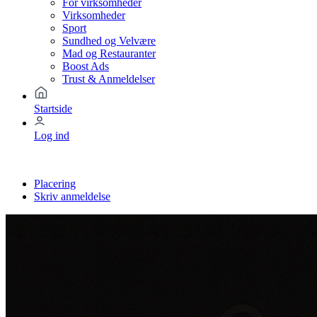
For virksomheder
Virksomheder
Sport
Sundhed og Velvære
Mad og Restauranter
Boost Ads
Trust & Anmeldelser
Startside
Log ind
Placering
Skriv anmeldelse