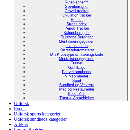
Ruteplanner™
Søvnberegner
Gravid tracker
Ovulation tracker
Reflect
StressIndex
Period Tracker
Kalorieberegner
Pulszone Beregner
Mentaliseringsguiden
Livsbalancen
Kærestebarometeret
Din Kropstype & Træningskode
Mentaliseringsguiden
Trainer
Gå tilbage
For virksomheder
Virksomheder
Sport
Sundhed og Velvære
Mad og Restauranter
Boost Ads
Trust & Anmeldelser
Udforsk
Events
Udforsk sports kategorier
Udforsk sundheds kategorier
Artikler
Login / Register