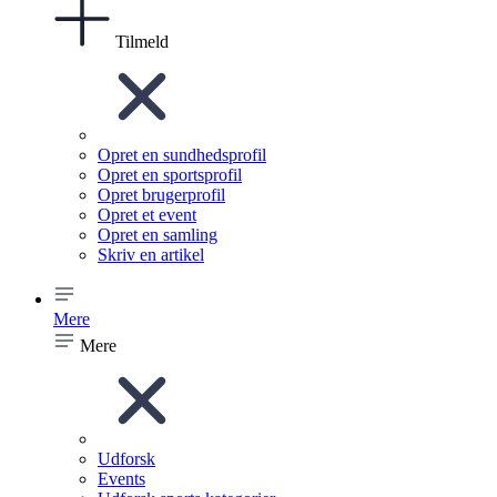
Tilmeld
Opret en sundhedsprofil
Opret en sportsprofil
Opret brugerprofil
Opret et event
Opret en samling
Skriv en artikel
Mere
Mere
Udforsk
Events