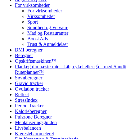
For virksomheder
For virksomheder
Virksomheder
Sport
Sundhed og Velvære
Mad og Restauranter
Boost Ads
Trust & Anmeldelser
BMI beregner
Beregner
Opskriftsmaskinen™
Planlæg din næste rute – løb, cykel eller gå – med Sundti
Ruteplanner™
Søvnberegner
Gravid tracker
Ovulation tracker
Reflect
StressIndex
Period Tracker
Kalorieberegner
Pulszone Beregner
Mentaliseringsguiden
Livsbalancen
Kærestebarometeret