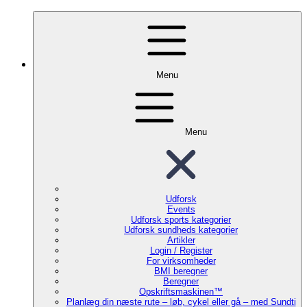
Menu
Menu
Udforsk
Events
Udforsk sports kategorier
Udforsk sundheds kategorier
Artikler
Login / Register
For virksomheder
BMI beregner
Beregner
Opskriftsmaskinen™
Planlæg din næste rute – løb, cykel eller gå – med Sundti