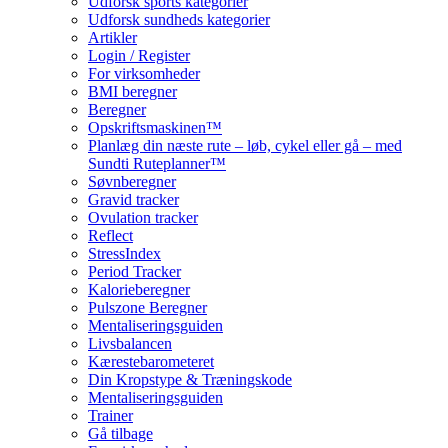
Udforsk sports kategorier
Udforsk sundheds kategorier
Artikler
Login / Register
For virksomheder
BMI beregner
Beregner
Opskriftsmaskinen™
Planlæg din næste rute – løb, cykel eller gå – med
Sundti Ruteplanner™
Søvnberegner
Gravid tracker
Ovulation tracker
Reflect
StressIndex
Period Tracker
Kalorieberegner
Pulszone Beregner
Mentaliseringsguiden
Livsbalancen
Kærestebarometeret
Din Kropstype & Træningskode
Mentaliseringsguiden
Trainer
Gå tilbage