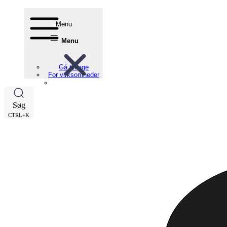
Menu
Menu
Gå tilbage
For virksomheder
Søg
CTRL+K