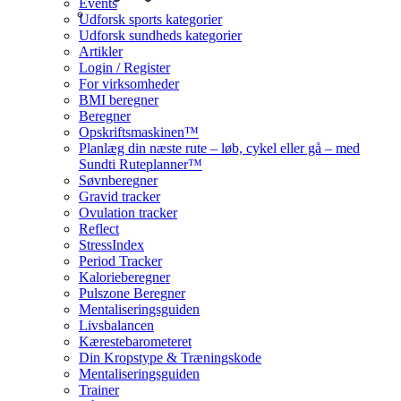
Events
Udforsk sports kategorier
Udforsk sundheds kategorier
Artikler
Login / Register
For virksomheder
BMI beregner
Beregner
Opskriftsmaskinen™
Planlæg din næste rute – løb, cykel eller gå – med
Sundti Ruteplanner™
Søvnberegner
Gravid tracker
Ovulation tracker
Reflect
StressIndex
Period Tracker
Kalorieberegner
Pulszone Beregner
Mentaliseringsguiden
Livsbalancen
Kærestebarometeret
Din Kropstype & Træningskode
Mentaliseringsguiden
Trainer