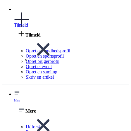
Tilmeld
Tilmeld
Opret en sundhedsprofil
Opret en sportsprofil
Opret brugerprofil
Opret et event
Opret en samling
Skriv en artikel
Mere
Mere
Udforsk