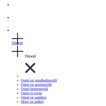
Tilmeld
Tilmeld
Opret en sundhedsprofil
Opret en sportsprofil
Opret brugerprofil
Opret et event
Opret en samling
Skriv en artikel