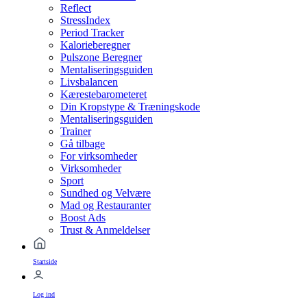
Reflect
StressIndex
Period Tracker
Kalorieberegner
Pulszone Beregner
Mentaliseringsguiden
Livsbalancen
Kærestebarometeret
Din Kropstype & Træningskode
Mentaliseringsguiden
Trainer
Gå tilbage
For virksomheder
Virksomheder
Sport
Sundhed og Velvære
Mad og Restauranter
Boost Ads
Trust & Anmeldelser
Startside
Log ind